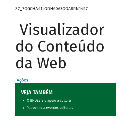
Z7_7QGCHA41LODH60A3OQA8RN1457
Visualizador
do Conteúdo
da Web
Ações
VEJA TAMBÉM
O BNDES e o apoio à cultura
Patrocínio a eventos culturais