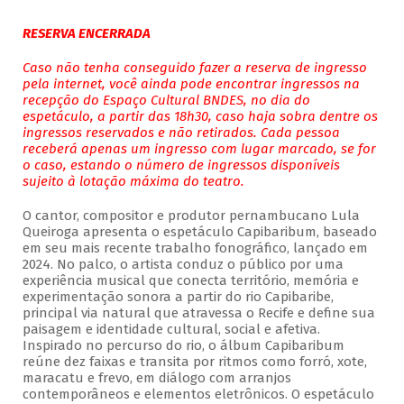
RESERVA ENCERRADA
Caso não tenha conseguido fazer a reserva de ingresso
pela internet, você ainda pode encontrar ingressos na
recepção do Espaço Cultural BNDES, no dia do
espetáculo, a partir das 18h30, caso haja sobra dentre os
ingressos reservados e não retirados. Cada pessoa
receberá apenas um ingresso com lugar marcado, se for
o caso, estando o número de ingressos disponíveis
sujeito à lotação máxima do teatro.
O cantor, compositor e produtor pernambucano Lula
Queiroga apresenta o espetáculo Capibaribum, baseado
em seu mais recente trabalho fonográfico, lançado em
2024. No palco, o artista conduz o público por uma
experiência musical que conecta território, memória e
experimentação sonora a partir do rio Capibaribe,
principal via natural que atravessa o Recife e define sua
paisagem e identidade cultural, social e afetiva.
Inspirado no percurso do rio, o álbum Capibaribum
reúne dez faixas e transita por ritmos como forró, xote,
maracatu e frevo, em diálogo com arranjos
contemporâneos e elementos eletrônicos. O espetáculo