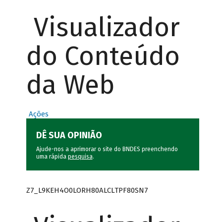
Visualizador
do Conteúdo
da Web
Ações
DÊ SUA OPINIÃO
Ajude-nos a aprimorar o site do BNDES preenchendo
uma rápida
pesquisa
.
Z7_L9KEH4O0LORH80ALCLTPF80SN7