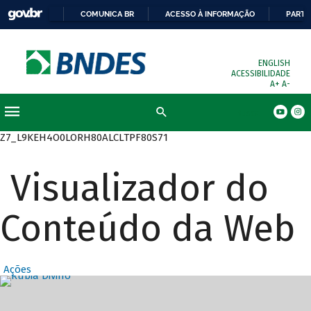
COMUNICA BR
ACESSO À INFORMAÇÃO
PARTI
ENGLISH
ACESSIBILIDADE
A+
A-
Busca
Z7_L9KEH4O0LORH80ALCLTPF80S71
Visualizador do
Conteúdo da Web
Ações
Destaques Prin