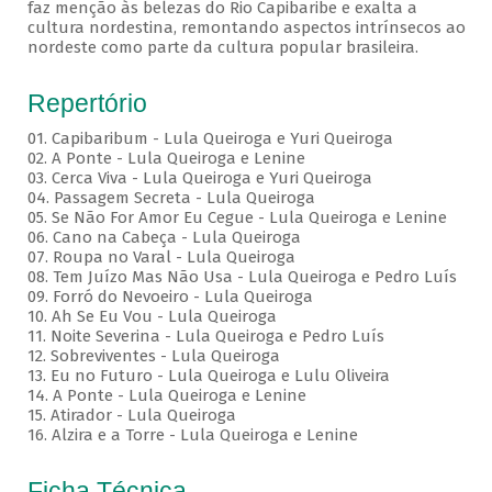
faz menção às belezas do Rio Capibaribe e exalta a
cultura nordestina, remontando aspectos intrínsecos ao
nordeste como parte da cultura popular brasileira.
Repertório
01. Capibaribum - Lula Queiroga e Yuri Queiroga
02. A Ponte - Lula Queiroga e Lenine
03. Cerca Viva - Lula Queiroga e Yuri Queiroga
04. Passagem Secreta - Lula Queiroga
05. Se Não For Amor Eu Cegue - Lula Queiroga e Lenine
06. Cano na Cabeça - Lula Queiroga
07. Roupa no Varal - Lula Queiroga
08. Tem Juízo Mas Não Usa - Lula Queiroga e Pedro Luís
09. Forró do Nevoeiro - Lula Queiroga
10. Ah Se Eu Vou - Lula Queiroga
11. Noite Severina - Lula Queiroga e Pedro Luís
12. Sobreviventes - Lula Queiroga
13. Eu no Futuro - Lula Queiroga e Lulu Oliveira
14. A Ponte - Lula Queiroga e Lenine
15. Atirador - Lula Queiroga
16. Alzira e a Torre - Lula Queiroga e Lenine
Ficha Técnica