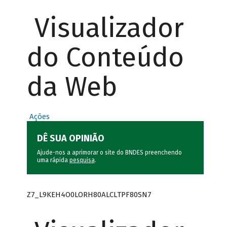
Visualizador
do Conteúdo
da Web
Ações
DÊ SUA OPINIÃO
Ajude-nos a aprimorar o site do BNDES preenchendo
uma rápida
pesquisa
.
Z7_L9KEH4O0LORH80ALCLTPF80SN7