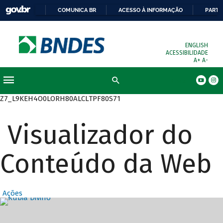
COMUNICA BR
ACESSO À INFORMAÇÃO
PARTI
ENGLISH
ACESSIBILIDADE
A+
A-
Busca
Z7_L9KEH4O0LORH80ALCLTPF80S71
Visualizador do
Conteúdo da Web
Ações
Destaques Prin