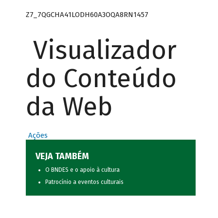
Z7_7QGCHA41LODH60A3OQA8RN1457
Visualizador
do Conteúdo
da Web
Ações
VEJA TAMBÉM
O BNDES e o apoio à cultura
Patrocínio a eventos culturais