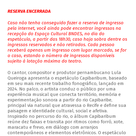
RESERVA ENCERRADA
Caso não tenha conseguido fazer a reserva de ingresso
pela internet, você ainda pode encontrar ingressos na
recepção do Espaço Cultural BNDES, no dia do
espetáculo, a partir das 18h30, caso haja sobra dentre os
ingressos reservados e não retirados. Cada pessoa
receberá apenas um ingresso com lugar marcado, se for
o caso, estando o número de ingressos disponíveis
sujeito à lotação máxima do teatro.
O cantor, compositor e produtor pernambucano Lula
Queiroga apresenta o espetáculo Capibaribum, baseado
em seu mais recente trabalho fonográfico, lançado em
2024. No palco, o artista conduz o público por uma
experiência musical que conecta território, memória e
experimentação sonora a partir do rio Capibaribe,
principal via natural que atravessa o Recife e define sua
paisagem e identidade cultural, social e afetiva.
Inspirado no percurso do rio, o álbum Capibaribum
reúne dez faixas e transita por ritmos como forró, xote,
maracatu e frevo, em diálogo com arranjos
contemporâneos e elementos eletrônicos. O espetáculo