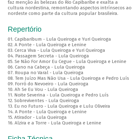
faz menção às belezas do Rio Capibaribe e exalta a
cultura nordestina, remontando aspectos intrínsecos ao
nordeste como parte da cultura popular brasileira.
Repertório
01. Capibaribum - Lula Queiroga e Yuri Queiroga
02. A Ponte - Lula Queiroga e Lenine
03. Cerca Viva - Lula Queiroga e Yuri Queiroga
04. Passagem Secreta - Lula Queiroga
05. Se Não For Amor Eu Cegue - Lula Queiroga e Lenine
06. Cano na Cabeça - Lula Queiroga
07. Roupa no Varal - Lula Queiroga
08. Tem Juízo Mas Não Usa - Lula Queiroga e Pedro Luís
09. Forró do Nevoeiro - Lula Queiroga
10. Ah Se Eu Vou - Lula Queiroga
11. Noite Severina - Lula Queiroga e Pedro Luís
12. Sobreviventes - Lula Queiroga
13. Eu no Futuro - Lula Queiroga e Lulu Oliveira
14. A Ponte - Lula Queiroga e Lenine
15. Atirador - Lula Queiroga
16. Alzira e a Torre - Lula Queiroga e Lenine
Ficha Técnica