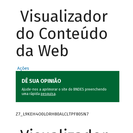
Visualizador
do Conteúdo
da Web
Ações
DÊ SUA OPINIÃO
Ajude-nos a aprimorar o site do BNDES preenchendo
uma rápida
pesquisa
.
Z7_L9KEH4O0LORH80ALCLTPF80SN7