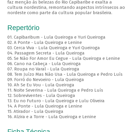
faz menção às belezas do Rio Capibaribe e exalta a
cultura nordestina, remontando aspectos intrínsecos ao
nordeste como parte da cultura popular brasileira.
Repertório
01. Capibaribum - Lula Queiroga e Yuri Queiroga
02. A Ponte - Lula Queiroga e Lenine
03. Cerca Viva - Lula Queiroga e Yuri Queiroga
04. Passagem Secreta - Lula Queiroga
05. Se Não For Amor Eu Cegue - Lula Queiroga e Lenine
06. Cano na Cabeça - Lula Queiroga
07. Roupa no Varal - Lula Queiroga
08. Tem Juízo Mas Não Usa - Lula Queiroga e Pedro Luís
09. Forró do Nevoeiro - Lula Queiroga
10. Ah Se Eu Vou - Lula Queiroga
11. Noite Severina - Lula Queiroga e Pedro Luís
12. Sobreviventes - Lula Queiroga
13. Eu no Futuro - Lula Queiroga e Lulu Oliveira
14. A Ponte - Lula Queiroga e Lenine
15. Atirador - Lula Queiroga
16. Alzira e a Torre - Lula Queiroga e Lenine
Ficha Técnica