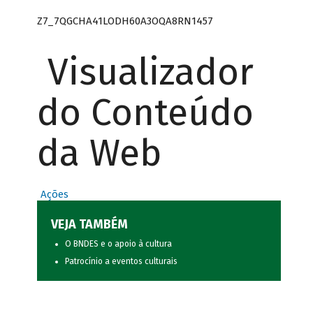
Z7_7QGCHA41LODH60A3OQA8RN1457
Visualizador
do Conteúdo
da Web
Ações
VEJA TAMBÉM
O BNDES e o apoio à cultura
Patrocínio a eventos culturais