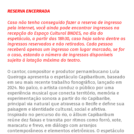
RESERVA ENCERRADA
Caso não tenha conseguido fazer a reserva de ingresso
pela internet, você ainda pode encontrar ingressos na
recepção do Espaço Cultural BNDES, no dia do
espetáculo, a partir das 18h30, caso haja sobra dentre os
ingressos reservados e não retirados. Cada pessoa
receberá apenas um ingresso com lugar marcado, se for
o caso, estando o número de ingressos disponíveis
sujeito à lotação máxima do teatro.
O cantor, compositor e produtor pernambucano Lula
Queiroga apresenta o espetáculo Capibaribum, baseado
em seu mais recente trabalho fonográfico, lançado em
2024. No palco, o artista conduz o público por uma
experiência musical que conecta território, memória e
experimentação sonora a partir do rio Capibaribe,
principal via natural que atravessa o Recife e define sua
paisagem e identidade cultural, social e afetiva.
Inspirado no percurso do rio, o álbum Capibaribum
reúne dez faixas e transita por ritmos como forró, xote,
maracatu e frevo, em diálogo com arranjos
contemporâneos e elementos eletrônicos. O espetáculo