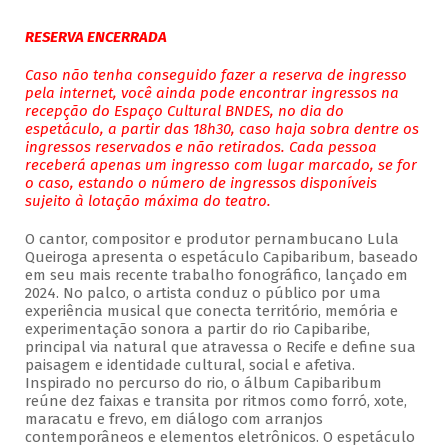
RESERVA ENCERRADA
Caso não tenha conseguido fazer a reserva de ingresso
pela internet, você ainda pode encontrar ingressos na
recepção do Espaço Cultural BNDES, no dia do
espetáculo, a partir das 18h30, caso haja sobra dentre os
ingressos reservados e não retirados. Cada pessoa
receberá apenas um ingresso com lugar marcado, se for
o caso, estando o número de ingressos disponíveis
sujeito à lotação máxima do teatro.
O cantor, compositor e produtor pernambucano Lula
Queiroga apresenta o espetáculo Capibaribum, baseado
em seu mais recente trabalho fonográfico, lançado em
2024. No palco, o artista conduz o público por uma
experiência musical que conecta território, memória e
experimentação sonora a partir do rio Capibaribe,
principal via natural que atravessa o Recife e define sua
paisagem e identidade cultural, social e afetiva.
Inspirado no percurso do rio, o álbum Capibaribum
reúne dez faixas e transita por ritmos como forró, xote,
maracatu e frevo, em diálogo com arranjos
contemporâneos e elementos eletrônicos. O espetáculo