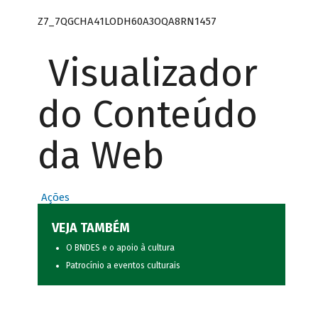
Z7_7QGCHA41LODH60A3OQA8RN1457
Visualizador
do Conteúdo
da Web
Ações
VEJA TAMBÉM
O BNDES e o apoio à cultura
Patrocínio a eventos culturais