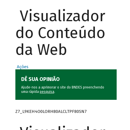
Visualizador
do Conteúdo
da Web
Ações
DÊ SUA OPINIÃO
Ajude-nos a aprimorar o site do BNDES preenchendo
uma rápida
pesquisa
.
Z7_L9KEH4O0LORH80ALCLTPF80SN7