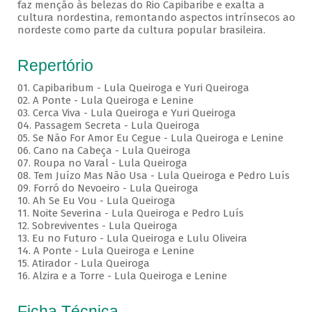
faz menção às belezas do Rio Capibaribe e exalta a
cultura nordestina, remontando aspectos intrínsecos ao
nordeste como parte da cultura popular brasileira.
Repertório
01. Capibaribum - Lula Queiroga e Yuri Queiroga
02. A Ponte - Lula Queiroga e Lenine
03. Cerca Viva - Lula Queiroga e Yuri Queiroga
04. Passagem Secreta - Lula Queiroga
05. Se Não For Amor Eu Cegue - Lula Queiroga e Lenine
06. Cano na Cabeça - Lula Queiroga
07. Roupa no Varal - Lula Queiroga
08. Tem Juízo Mas Não Usa - Lula Queiroga e Pedro Luís
09. Forró do Nevoeiro - Lula Queiroga
10. Ah Se Eu Vou - Lula Queiroga
11. Noite Severina - Lula Queiroga e Pedro Luís
12. Sobreviventes - Lula Queiroga
13. Eu no Futuro - Lula Queiroga e Lulu Oliveira
14. A Ponte - Lula Queiroga e Lenine
15. Atirador - Lula Queiroga
16. Alzira e a Torre - Lula Queiroga e Lenine
Ficha Técnica