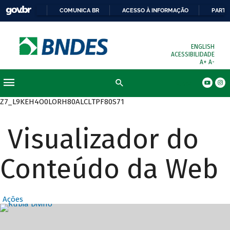
COMUNICA BR
ACESSO À INFORMAÇÃO
PARTI
ENGLISH
ACESSIBILIDADE
A+
A-
Busca
Z7_L9KEH4O0LORH80ALCLTPF80S71
Visualizador do
Conteúdo da Web
Ações
Destaques Prin