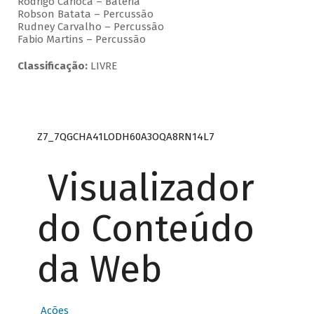
Rodrigo Carioca – Bateria
Robson Batata – Percussão
Rudney Carvalho – Percussão
Fabio Martins – Percussão
Classificação:
LIVRE
Z7_7QGCHA41LODH60A3OQA8RN14L7
Visualizador
do Conteúdo
da Web
Ações