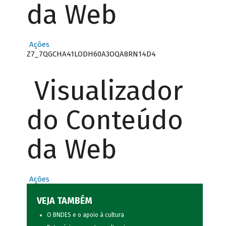
da Web
Ações
Z7_7QGCHA41LODH60A3OQA8RN14D4
Visualizador
do Conteúdo
da Web
Ações
VEJA TAMBÉM
O BNDES e o apoio à cultura