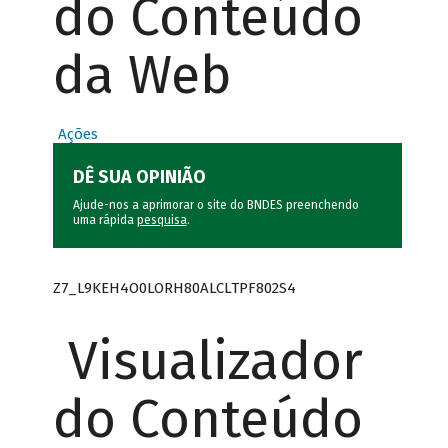
do Conteúdo
da Web
Ações
DÊ SUA OPINIÃO
Ajude-nos a aprimorar o site do BNDES preenchendo
uma rápida
pesquisa
.
Z7_L9KEH4O0LORH80ALCLTPF802S4
Visualizador
do Conteúdo