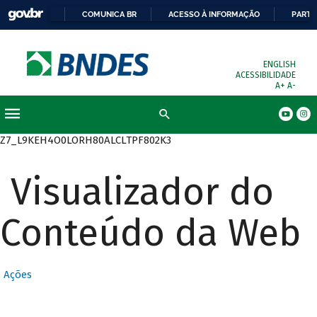
COMUNICA BR
ACESSO À INFORMAÇÃO
PARTI
ENGLISH
ACESSIBILIDADE
A+
A-
Busca
Z7_L9KEH4O0LORH80ALCLTPF802K3
Visualizador do
Conteúdo da Web
Ações