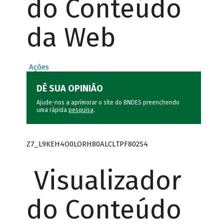
do Conteúdo
da Web
Ações
DÊ SUA OPINIÃO
Ajude-nos a aprimorar o site do BNDES preenchendo
uma rápida
pesquisa
.
Z7_L9KEH4O0LORH80ALCLTPF802S4
Visualizador
do Conteúdo