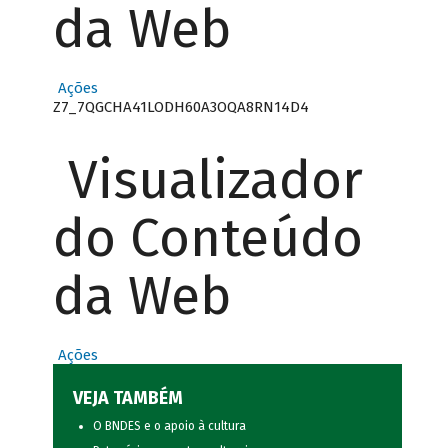
da Web
Ações
Z7_7QGCHA41LODH60A3OQA8RN14D4
Visualizador
do Conteúdo
da Web
Ações
VEJA TAMBÉM
O BNDES e o apoio à cultura