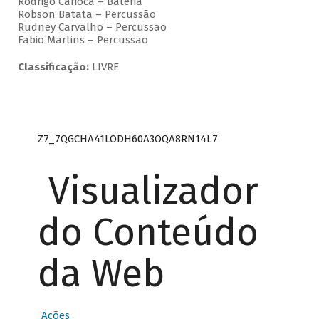
Rodrigo Carioca – Bateria
Robson Batata – Percussão
Rudney Carvalho – Percussão
Fabio Martins – Percussão
Classificação:
LIVRE
Z7_7QGCHA41LODH60A3OQA8RN14L7
Visualizador
do Conteúdo
da Web
Ações