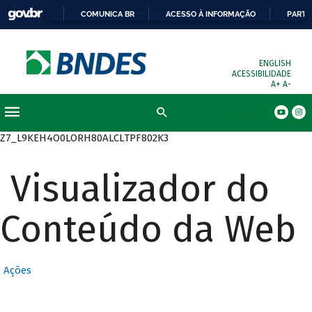
COMUNICA BR
ACESSO À INFORMAÇÃO
PARTI
ENGLISH
ACESSIBILIDADE
A+
A-
Busca
Z7_L9KEH4O0LORH80ALCLTPF802K3
Visualizador do
Conteúdo da Web
Ações