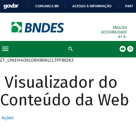
COMUNICA BR
ACESSO À INFORMAÇÃO
PARTI
ENGLISH
ACESSIBILIDADE
A+
A-
Busca
Z7_L9KEH4O0LORH80ALCLTPF802K3
Visualizador do
Conteúdo da Web
Ações