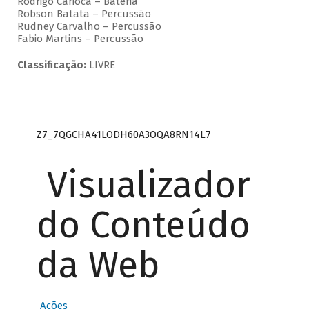
Rodrigo Carioca – Bateria
Robson Batata – Percussão
Rudney Carvalho – Percussão
Fabio Martins – Percussão
Classificação:
LIVRE
Z7_7QGCHA41LODH60A3OQA8RN14L7
Visualizador
do Conteúdo
da Web
Ações