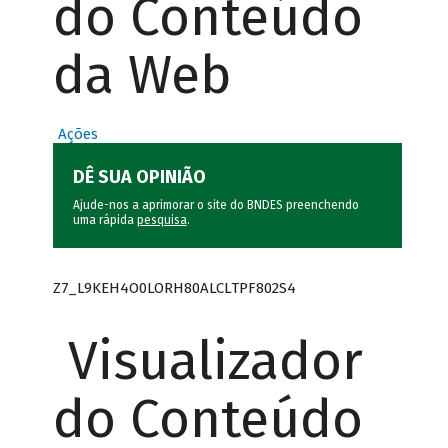
do Conteúdo
da Web
Ações
DÊ SUA OPINIÃO
Ajude-nos a aprimorar o site do BNDES preenchendo
uma rápida
pesquisa
.
Z7_L9KEH4O0LORH80ALCLTPF802S4
Visualizador
do Conteúdo