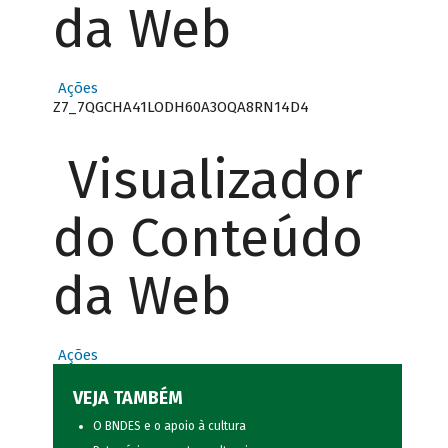
da Web
Ações
Z7_7QGCHA41LODH60A3OQA8RN14D4
Visualizador
do Conteúdo
da Web
Ações
VEJA TAMBÉM
O BNDES e o apoio à cultura