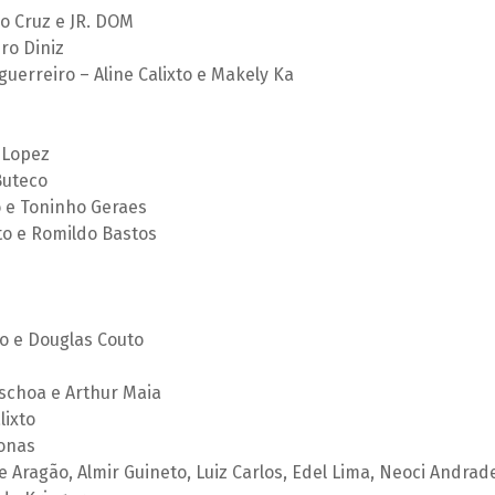
o Cruz e JR. DOM
ro Diniz
uerreiro – Aline Calixto e Makely Ka
a Lopez
 Buteco
 e Toninho Geraes
o e Romildo Bastos
o e Douglas Couto
aschoa e Arthur Maia
lixto
Jonas
ge Aragão, Almir Guineto, Luiz Carlos, Edel Lima, Neoci Andrad