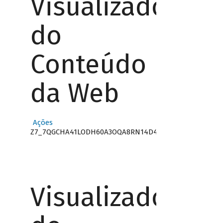
Visualizador
do
Conteúdo
da Web
Ações
Z7_7QGCHA41LODH60A3OQA8RN14D4
Visualizador