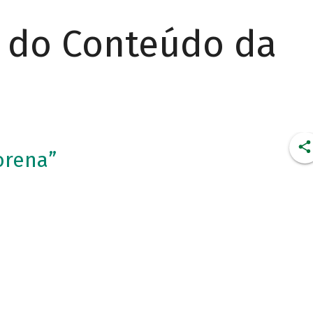
r do Conteúdo da
orena”