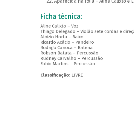
Aparecida na folia – Aline Calixto e 
Ficha técnica:
Aline Calixto – Voz
Thiago Delegado – Violão sete cordas e dire
Aloizio Horta – Baixo
Ricardo Acácio – Pandeiro
Rodrigo Carioca – Bateria
Robson Batata – Percussão
Rudney Carvalho – Percussão
Fabio Martins – Percussão
Classificação:
LIVRE