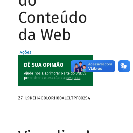
do
Conteúdo
da Web
Ações
DÊ SUA OPINIÃO
Ajude-nos a aprimorar o site do BNDES
preenchendo uma rápida
pesquisa
.
Z7_L9KEH4O0LORH80ALCLTPF802S4