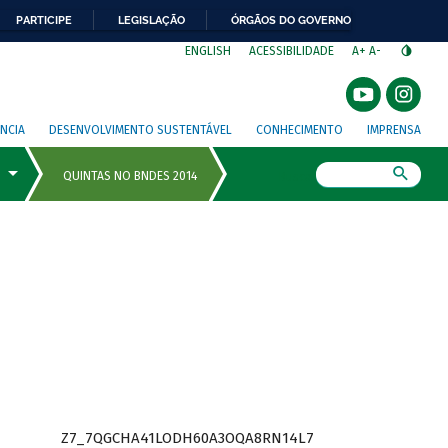
PARTICIPE
LEGISLAÇÃO
ÓRGÃOS DO GOVERNO
⁣
ENGLISH
ACESSIBILIDADE
A+
A-
NCIA
DESENVOLVIMENTO SUSTENTÁVEL
CONHECIMENTO
IMPRENSA
Busca
Z7_7QGCHA41LODH60A3OQA8RN14L7