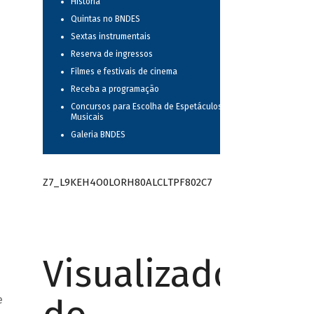
História
Quintas no BNDES
Sextas instrumentais
Reserva de ingressos
Filmes e festivais de cinema
Receba a programação
Concursos para Escolha de Espetáculos
Musicais
Galeria BNDES
Z7_L9KEH4O0LORH80ALCLTPF802C7
Visualizador
e