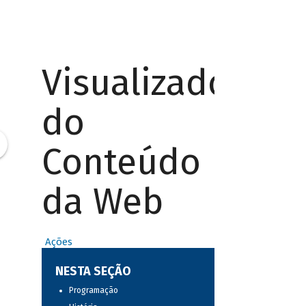
Visualizador
do
Conteúdo
da Web
Ações
NESTA SEÇÃO
Programação