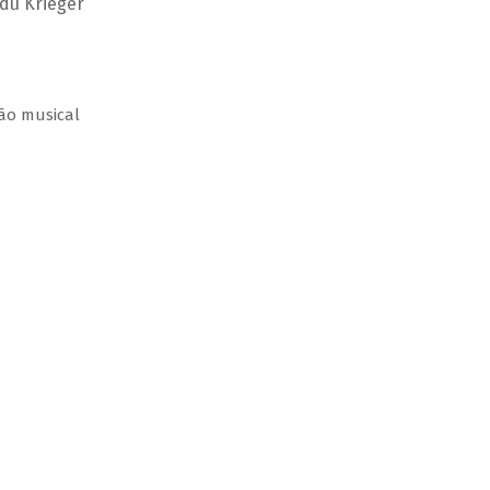
Edu Krieger
ção musical