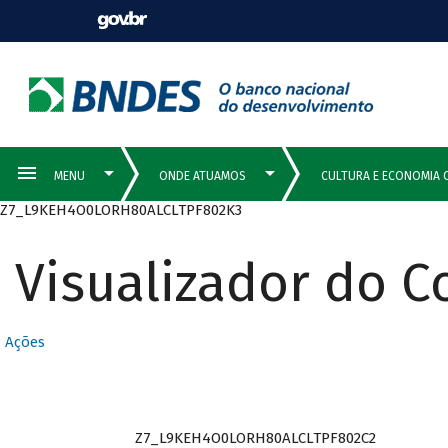
Z7_L9KEH4O0LORH80ALCLTPF802K3
Visualizador do 
Ações
Z7_L9KEH4O0LORH80ALCLTPF802C2