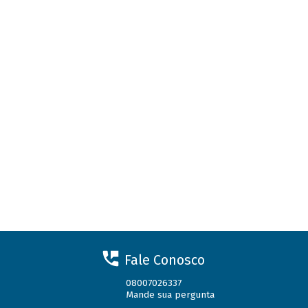
Fale Conosco
08007026337
Mande sua pergunta