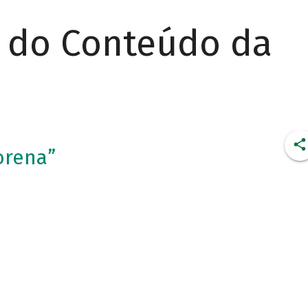
r do Conteúdo da
orena”