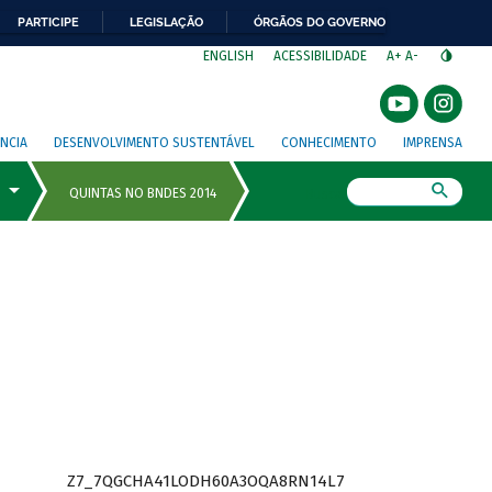
PARTICIPE
LEGISLAÇÃO
ÓRGÃOS DO GOVERNO
⁣
ENGLISH
ACESSIBILIDADE
A+
A-
NCIA
DESENVOLVIMENTO SUSTENTÁVEL
CONHECIMENTO
IMPRENSA
Busca
Z7_7QGCHA41LODH60A3OQA8RN14L7