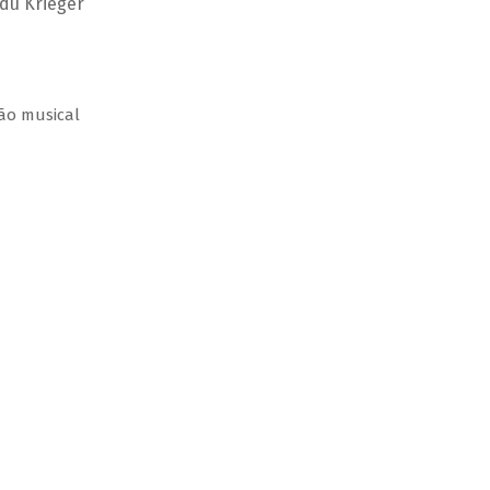
Edu Krieger
ção musical