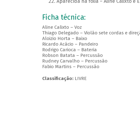
Aparecida na folia – Aline Calixto e 
Ficha técnica:
Aline Calixto – Voz
Thiago Delegado – Violão sete cordas e dire
Aloizio Horta – Baixo
Ricardo Acácio – Pandeiro
Rodrigo Carioca – Bateria
Robson Batata – Percussão
Rudney Carvalho – Percussão
Fabio Martins – Percussão
Classificação:
LIVRE