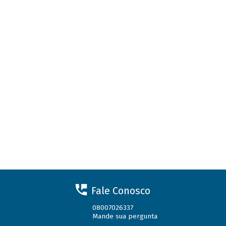
Fale Conosco
08007026337
Mande sua pergunta