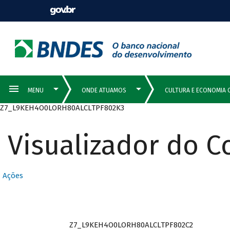
Z7_L9KEH4O0LORH80ALCLTPF802K3
Visualizador do 
Ações
Z7_L9KEH4O0LORH80ALCLTPF802C2