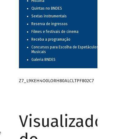
História
Quintas no BNDES
Sextas instrumentais
Reserva de ingressos
Filmes e festivais de cinema
Receba a programação
Concursos para Escolha de Espetáculos
Musicais
Galeria BNDES
Z7_L9KEH4O0LORH80ALCLTPF802C7
Visualizador
e