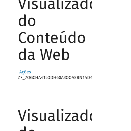
Visualizador
do
Conteúdo
da Web
Ações
Z7_7QGCHA41LODH60A3OQA8RN14D4
Visualizador