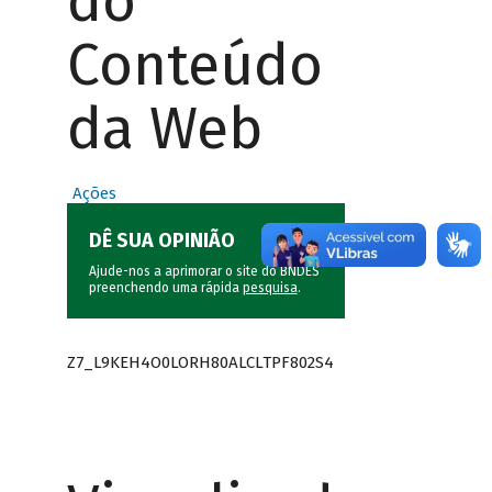
do
Conteúdo
da Web
Ações
DÊ SUA OPINIÃO
Ajude-nos a aprimorar o site do BNDES
preenchendo uma rápida
pesquisa
.
Z7_L9KEH4O0LORH80ALCLTPF802S4