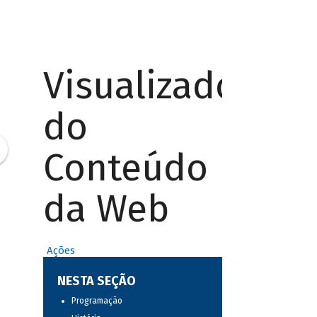
Visualizador
do
Conteúdo
da Web
Ações
NESTA SEÇÃO
Programação