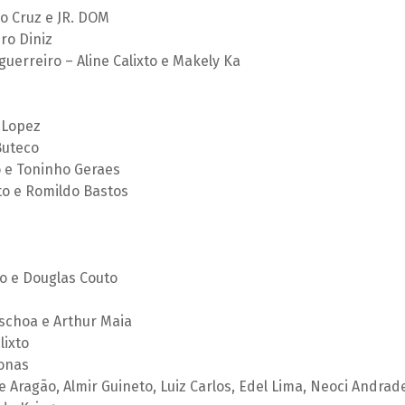
o Cruz e JR. DOM
ro Diniz
uerreiro – Aline Calixto e Makely Ka
a Lopez
 Buteco
 e Toninho Geraes
o e Romildo Bastos
o e Douglas Couto
aschoa e Arthur Maia
lixto
Jonas
ge Aragão, Almir Guineto, Luiz Carlos, Edel Lima, Neoci Andrad