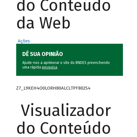
do Conteúdo
da Web
Ações
DÊ SUA OPINIÃO
Ajude-nos a aprimorar o site do BNDES preenchendo
uma rápida
pesquisa
.
Z7_L9KEH4O0LORH80ALCLTPF802S4
Visualizador
do Conteúdo