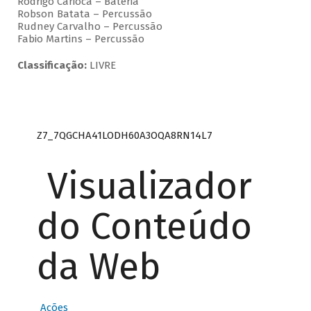
Rodrigo Carioca – Bateria
Robson Batata – Percussão
Rudney Carvalho – Percussão
Fabio Martins – Percussão
Classificação:
LIVRE
Z7_7QGCHA41LODH60A3OQA8RN14L7
Visualizador
do Conteúdo
da Web
Ações