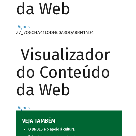
da Web
Ações
Z7_7QGCHA41LODH60A3OQA8RN14D4
Visualizador
do Conteúdo
da Web
Ações
VEJA TAMBÉM
O BNDES e o apoio à cultura