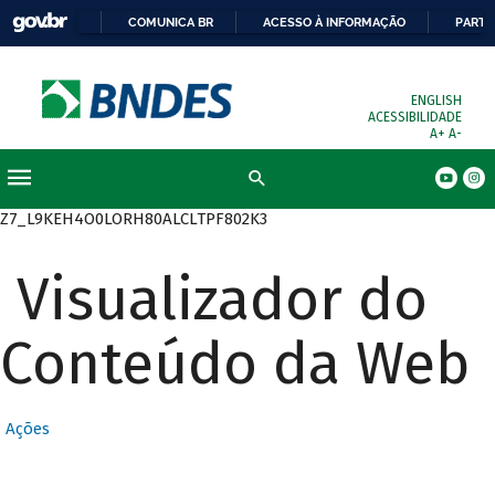
COMUNICA BR
ACESSO À INFORMAÇÃO
PARTI
ENGLISH
ACESSIBILIDADE
A+
A-
Busca
Z7_L9KEH4O0LORH80ALCLTPF802K3
Visualizador do
Conteúdo da Web
Ações