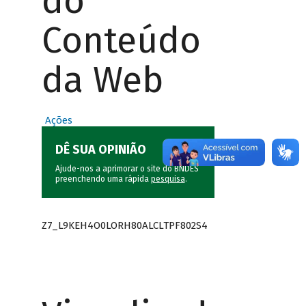
do
Conteúdo
da Web
Ações
DÊ SUA OPINIÃO
Ajude-nos a aprimorar o site do BNDES
preenchendo uma rápida
pesquisa
.
Z7_L9KEH4O0LORH80ALCLTPF802S4