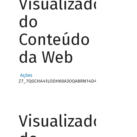
Visualizador
do
Conteúdo
da Web
Ações
Z7_7QGCHA41LODH60A3OQA8RN14D4
Visualizador