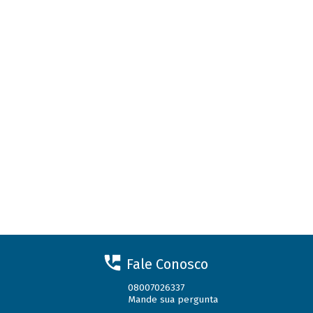
Fale Conosco
08007026337
Mande sua pergunta