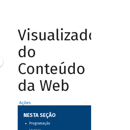
Visualizador
do
Conteúdo
da Web
Ações
NESTA SEÇÃO
Programação