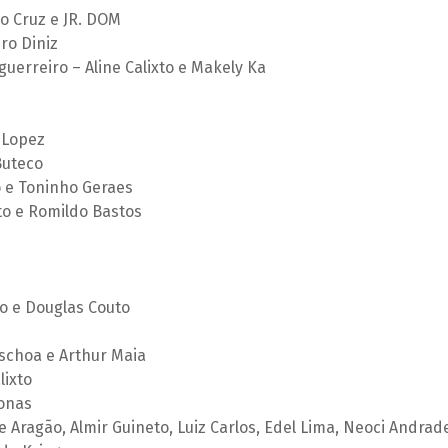
o Cruz e JR. DOM
ro Diniz
uerreiro – Aline Calixto e Makely Ka
a Lopez
 Buteco
 e Toninho Geraes
o e Romildo Bastos
o e Douglas Couto
aschoa e Arthur Maia
lixto
Jonas
ge Aragão, Almir Guineto, Luiz Carlos, Edel Lima, Neoci Andrad