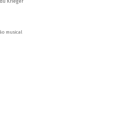
Edu Krieger
ção musical