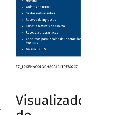
História
Quintas no BNDES
Sextas instrumentais
Reserva de ingressos
Filmes e festivais de cinema
Receba a programação
Concursos para Escolha de Espetáculos
Musicais
Galeria BNDES
Z7_L9KEH4O0LORH80ALCLTPF802C7
Visualizador
e