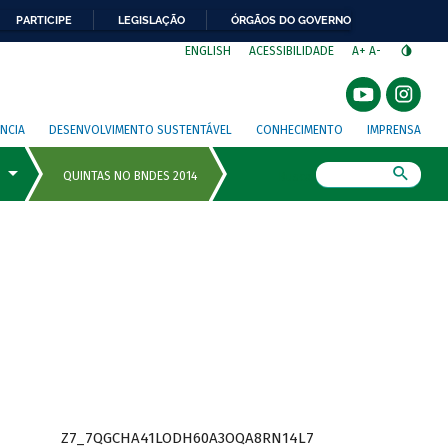
PARTICIPE
LEGISLAÇÃO
ÓRGÃOS DO GOVERNO
⁣
ENGLISH
ACESSIBILIDADE
A+
A-
NCIA
DESENVOLVIMENTO SUSTENTÁVEL
CONHECIMENTO
IMPRENSA
Busca
Z7_7QGCHA41LODH60A3OQA8RN14L7