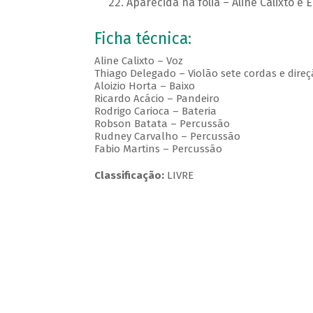
Aparecida na folia – Aline Calixto e 
Ficha técnica:
Aline Calixto – Voz
Thiago Delegado – Violão sete cordas e dire
Aloizio Horta – Baixo
Ricardo Acácio – Pandeiro
Rodrigo Carioca – Bateria
Robson Batata – Percussão
Rudney Carvalho – Percussão
Fabio Martins – Percussão
Classificação:
LIVRE