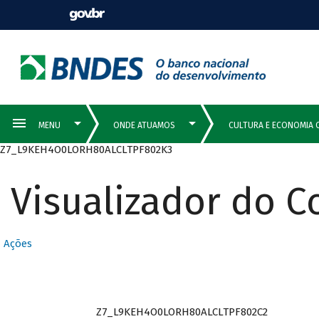
Z7_L9KEH4O0LORH80ALCLTPF802K3
Visualizador do 
Ações
Z7_L9KEH4O0LORH80ALCLTPF802C2