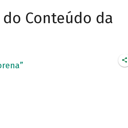
r do Conteúdo da
orena”