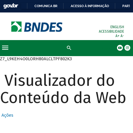
COMUNICA BR
ACESSO À INFORMAÇÃO
PARTI
ENGLISH
ACESSIBILIDADE
A+
A-
Busca
Z7_L9KEH4O0LORH80ALCLTPF802K3
Visualizador do
Conteúdo da Web
Ações