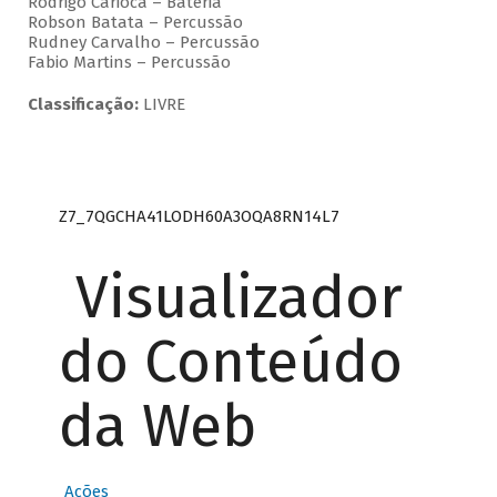
Rodrigo Carioca – Bateria
Robson Batata – Percussão
Rudney Carvalho – Percussão
Fabio Martins – Percussão
Classificação:
LIVRE
Z7_7QGCHA41LODH60A3OQA8RN14L7
Visualizador
do Conteúdo
da Web
Ações