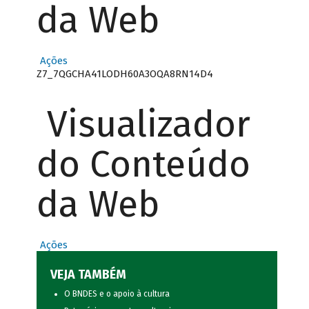
da Web
Ações
Z7_7QGCHA41LODH60A3OQA8RN14D4
Visualizador
do Conteúdo
da Web
Ações
VEJA TAMBÉM
O BNDES e o apoio à cultura