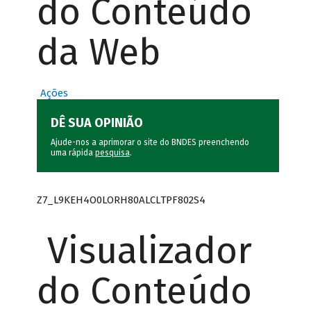
do Conteúdo
da Web
Ações
DÊ SUA OPINIÃO
Ajude-nos a aprimorar o site do BNDES preenchendo
uma rápida
pesquisa
.
Z7_L9KEH4O0LORH80ALCLTPF802S4
Visualizador
do Conteúdo