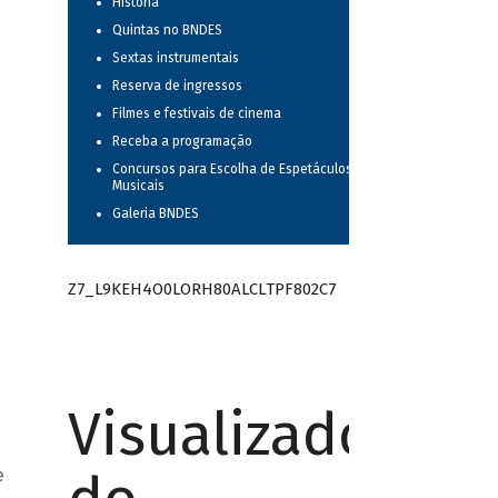
História
Quintas no BNDES
Sextas instrumentais
Reserva de ingressos
Filmes e festivais de cinema
Receba a programação
Concursos para Escolha de Espetáculos
Musicais
Galeria BNDES
Z7_L9KEH4O0LORH80ALCLTPF802C7
Visualizador
e