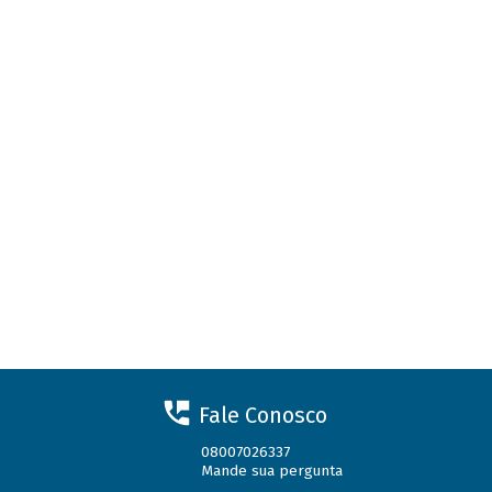
Fale Conosco
08007026337
Mande sua pergunta