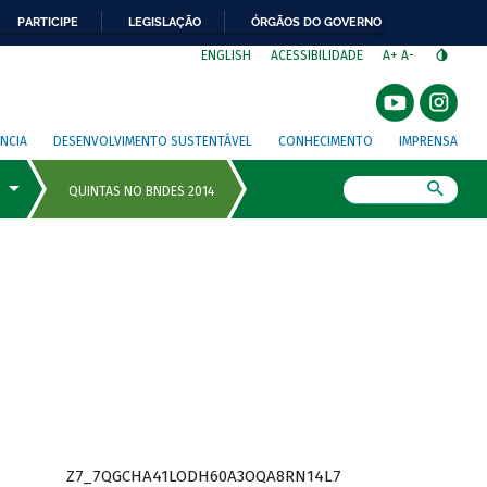
PARTICIPE
LEGISLAÇÃO
ÓRGÃOS DO GOVERNO
⁣
ENGLISH
ACESSIBILIDADE
A+
A-
NCIA
DESENVOLVIMENTO SUSTENTÁVEL
CONHECIMENTO
IMPRENSA
Busca
Z7_7QGCHA41LODH60A3OQA8RN14L7