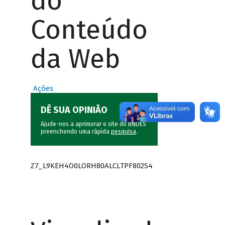
do
Conteúdo
da Web
Ações
DÊ SUA OPINIÃO
Ajude-nos a aprimorar o site do BNDES
preenchendo uma rápida
pesquisa
.
Z7_L9KEH4O0LORH80ALCLTPF802S4