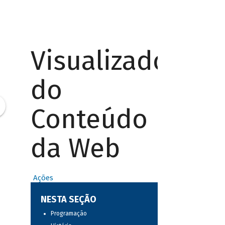
Visualizador
do
Conteúdo
da Web
Ações
NESTA SEÇÃO
Programação