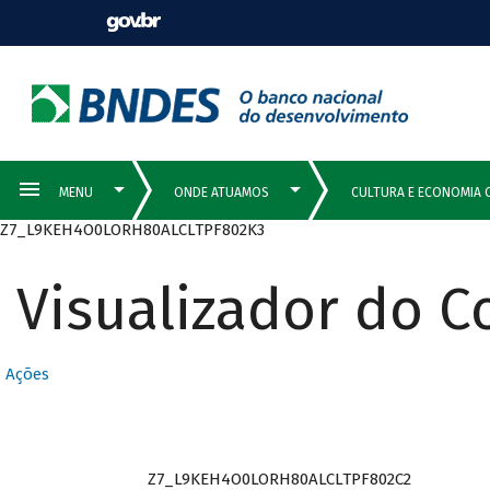
Z7_L9KEH4O0LORH80ALCLTPF802K3
Visualizador do 
Ações
Z7_L9KEH4O0LORH80ALCLTPF802C2