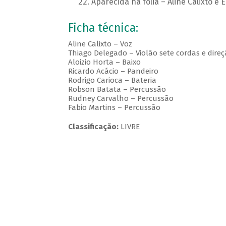
Aparecida na folia – Aline Calixto e 
Ficha técnica:
Aline Calixto – Voz
Thiago Delegado – Violão sete cordas e dire
Aloizio Horta – Baixo
Ricardo Acácio – Pandeiro
Rodrigo Carioca – Bateria
Robson Batata – Percussão
Rudney Carvalho – Percussão
Fabio Martins – Percussão
Classificação:
LIVRE