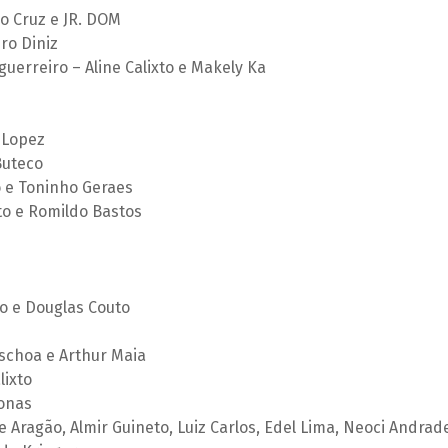
o Cruz e JR. DOM
ro Diniz
uerreiro – Aline Calixto e Makely Ka
a Lopez
 Buteco
 e Toninho Geraes
o e Romildo Bastos
o e Douglas Couto
aschoa e Arthur Maia
lixto
Jonas
ge Aragão, Almir Guineto, Luiz Carlos, Edel Lima, Neoci Andrad