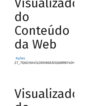
Visualizador
do
Conteúdo
da Web
Ações
Z7_7QGCHA41LODH60A3OQA8RN14D4
Visualizador