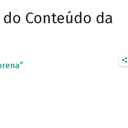
r do Conteúdo da
orena”