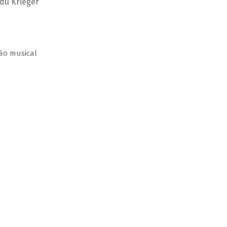
Edu Krieger
ção musical