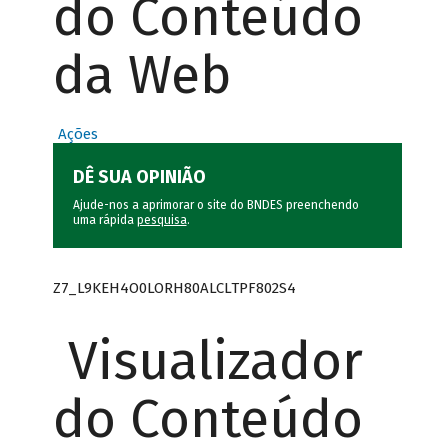
do Conteúdo
da Web
Ações
DÊ SUA OPINIÃO
Ajude-nos a aprimorar o site do BNDES preenchendo
uma rápida
pesquisa
.
Z7_L9KEH4O0LORH80ALCLTPF802S4
Visualizador
do Conteúdo