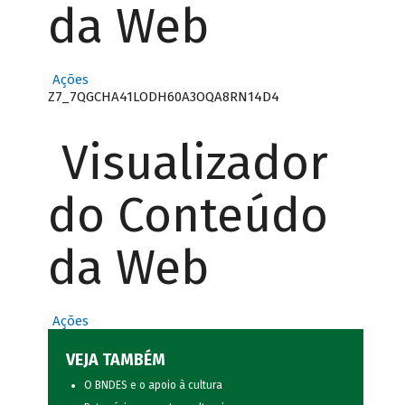
da Web
Ações
Z7_7QGCHA41LODH60A3OQA8RN14D4
Visualizador
do Conteúdo
da Web
Ações
VEJA TAMBÉM
O BNDES e o apoio à cultura