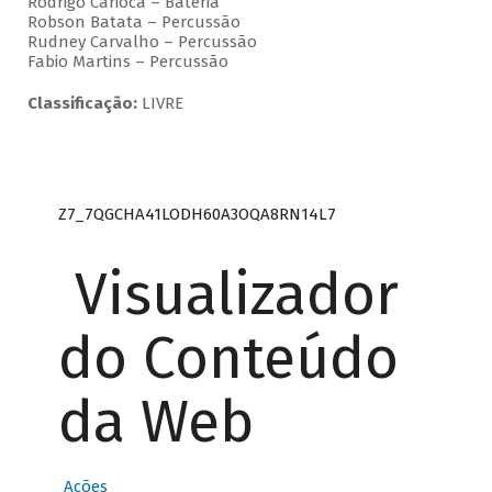
Rodrigo Carioca – Bateria
Robson Batata – Percussão
Rudney Carvalho – Percussão
Fabio Martins – Percussão
Classificação:
LIVRE
Z7_7QGCHA41LODH60A3OQA8RN14L7
Visualizador
do Conteúdo
da Web
Ações