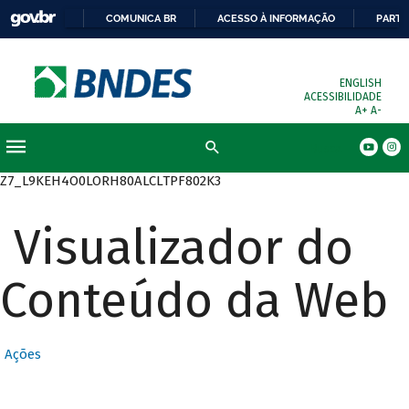
COMUNICA BR
ACESSO À INFORMAÇÃO
PARTI
ENGLISH
ACESSIBILIDADE
A+
A-
Busca
Z7_L9KEH4O0LORH80ALCLTPF802K3
Visualizador do
Conteúdo da Web
Ações