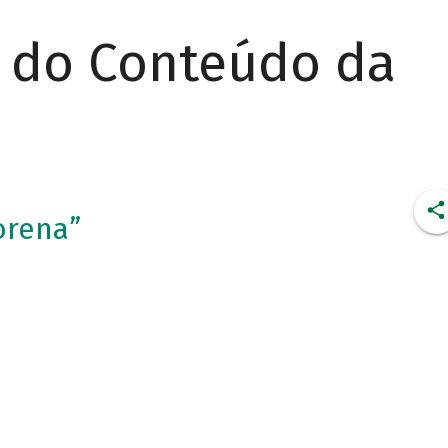
r do Conteúdo da
orena”