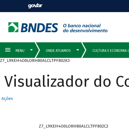
Z7_L9KEH4O0LORH80ALCLTPF802K3
Visualizador do 
Ações
Z7_L9KEH4O0LORH80ALCLTPF802C2