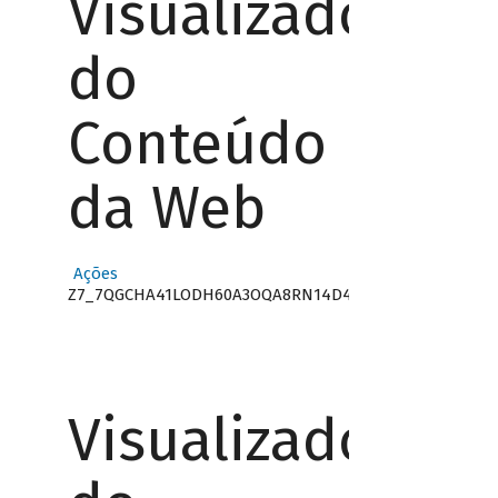
Visualizador
do
Conteúdo
da Web
Ações
Z7_7QGCHA41LODH60A3OQA8RN14D4
Visualizador