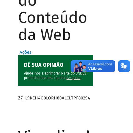
do
Conteúdo
da Web
Ações
DÊ SUA OPINIÃO
Ajude-nos a aprimorar o site do BNDES
preenchendo uma rápida
pesquisa
.
Z7_L9KEH4O0LORH80ALCLTPF802S4