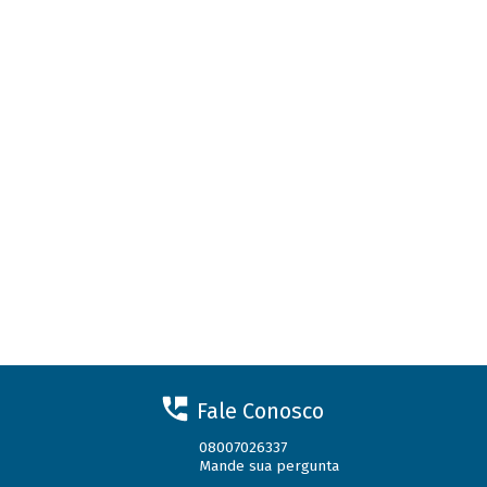
Fale Conosco
08007026337
Mande sua pergunta