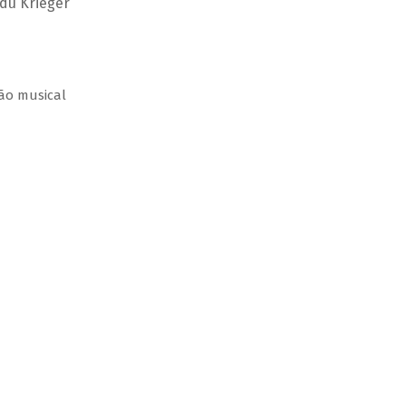
Edu Krieger
ção musical