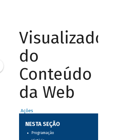
Visualizador
do
Conteúdo
da Web
Ações
NESTA SEÇÃO
Programação