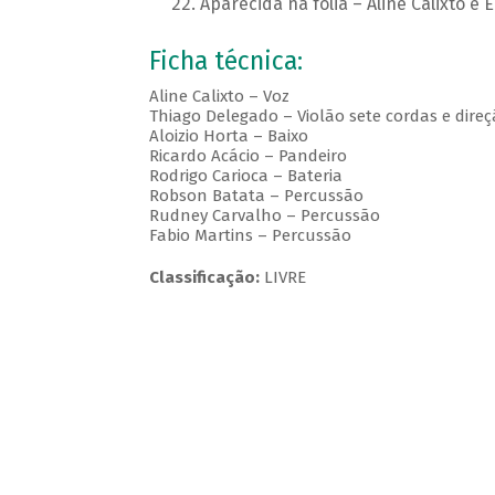
Aparecida na folia – Aline Calixto e 
Ficha técnica:
Aline Calixto – Voz
Thiago Delegado – Violão sete cordas e dire
Aloizio Horta – Baixo
Ricardo Acácio – Pandeiro
Rodrigo Carioca – Bateria
Robson Batata – Percussão
Rudney Carvalho – Percussão
Fabio Martins – Percussão
Classificação:
LIVRE