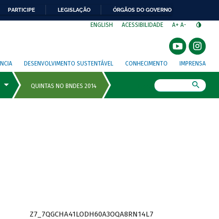
PARTICIPE
LEGISLAÇÃO
ÓRGÃOS DO GOVERNO
⁣
ENGLISH
ACESSIBILIDADE
A+
A-
NCIA
DESENVOLVIMENTO SUSTENTÁVEL
CONHECIMENTO
IMPRENSA
Busca
Z7_7QGCHA41LODH60A3OQA8RN14L7