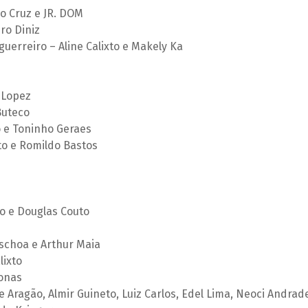
o Cruz e JR. DOM
ro Diniz
uerreiro – Aline Calixto e Makely Ka
a Lopez
 Buteco
 e Toninho Geraes
o e Romildo Bastos
o e Douglas Couto
aschoa e Arthur Maia
lixto
Jonas
ge Aragão, Almir Guineto, Luiz Carlos, Edel Lima, Neoci Andrad