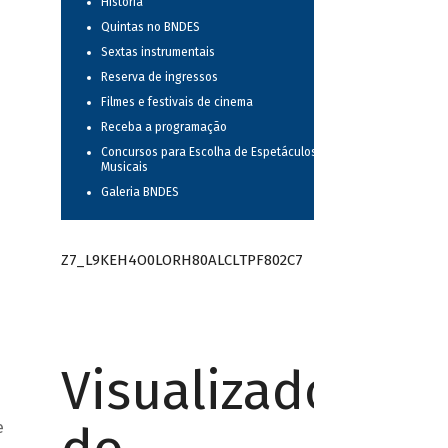
História
Quintas no BNDES
Sextas instrumentais
Reserva de ingressos
Filmes e festivais de cinema
Receba a programação
Concursos para Escolha de Espetáculos
Musicais
Galeria BNDES
Z7_L9KEH4O0LORH80ALCLTPF802C7
Visualizador
e