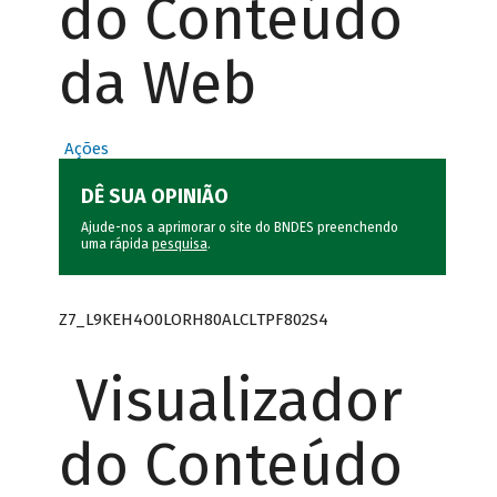
do Conteúdo
da Web
Ações
DÊ SUA OPINIÃO
Ajude-nos a aprimorar o site do BNDES preenchendo
uma rápida
pesquisa
.
Z7_L9KEH4O0LORH80ALCLTPF802S4
Visualizador
do Conteúdo