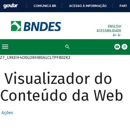
COMUNICA BR
ACESSO À INFORMAÇÃO
PARTI
ENGLISH
ACESSIBILIDADE
A+
A-
Busca
Z7_L9KEH4O0LORH80ALCLTPF802K3
Visualizador do
Conteúdo da Web
Ações