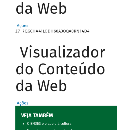
da Web
Ações
Z7_7QGCHA41LODH60A3OQA8RN14D4
Visualizador
do Conteúdo
da Web
Ações
VEJA TAMBÉM
O BNDES e o apoio à cultura