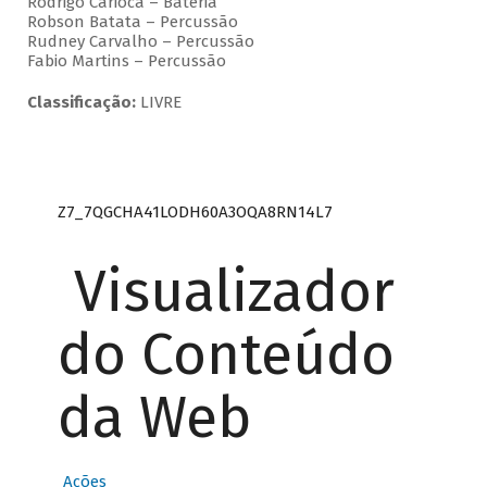
Rodrigo Carioca – Bateria
Robson Batata – Percussão
Rudney Carvalho – Percussão
Fabio Martins – Percussão
Classificação:
LIVRE
Z7_7QGCHA41LODH60A3OQA8RN14L7
Visualizador
do Conteúdo
da Web
Ações