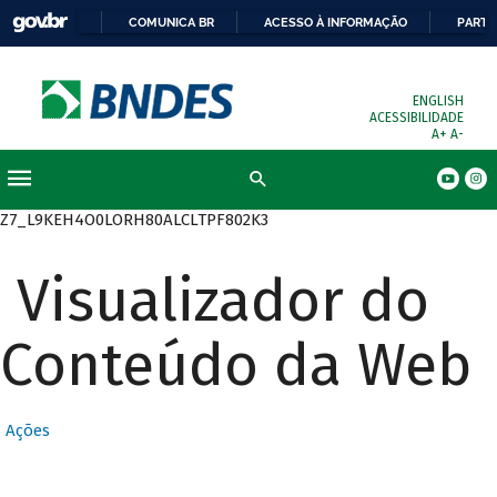
COMUNICA BR
ACESSO À INFORMAÇÃO
PARTI
ENGLISH
ACESSIBILIDADE
A+
A-
Busca
Z7_L9KEH4O0LORH80ALCLTPF802K3
Visualizador do
Conteúdo da Web
Ações