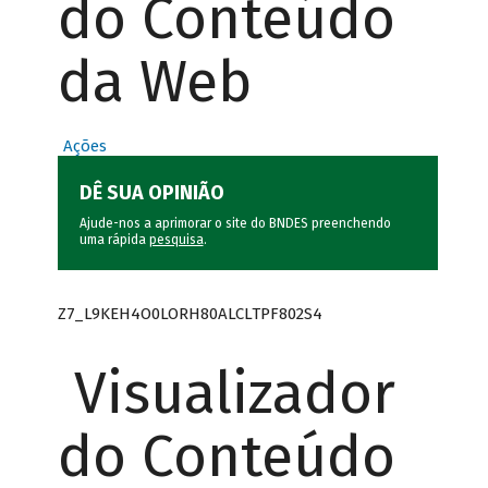
do Conteúdo
da Web
Ações
DÊ SUA OPINIÃO
Ajude-nos a aprimorar o site do BNDES preenchendo
uma rápida
pesquisa
.
Z7_L9KEH4O0LORH80ALCLTPF802S4
Visualizador
do Conteúdo