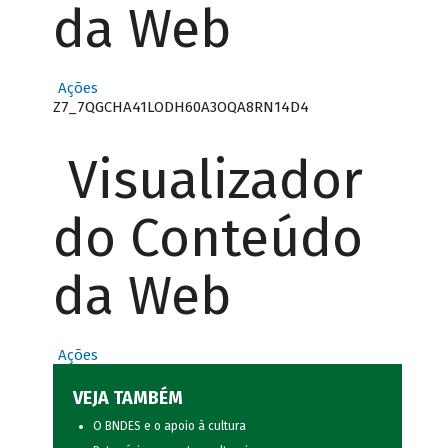
da Web
Ações
Z7_7QGCHA41LODH60A3OQA8RN14D4
Visualizador
do Conteúdo
da Web
Ações
VEJA TAMBÉM
O BNDES e o apoio à cultura