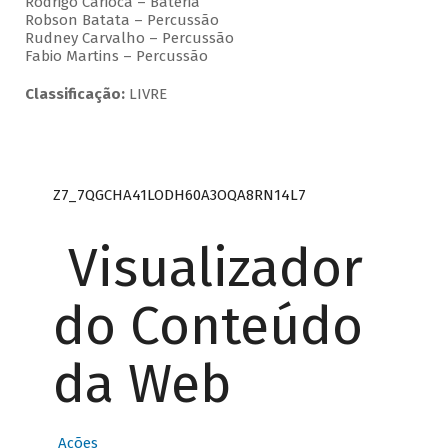
Rodrigo Carioca – Bateria
Robson Batata – Percussão
Rudney Carvalho – Percussão
Fabio Martins – Percussão
Classificação:
LIVRE
Z7_7QGCHA41LODH60A3OQA8RN14L7
Visualizador
do Conteúdo
da Web
Ações