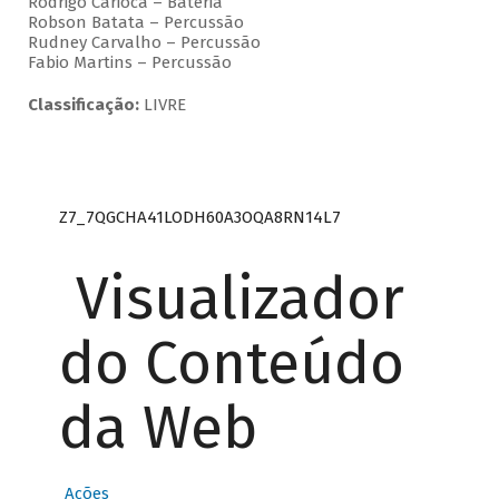
Rodrigo Carioca – Bateria
Robson Batata – Percussão
Rudney Carvalho – Percussão
Fabio Martins – Percussão
Classificação:
LIVRE
Z7_7QGCHA41LODH60A3OQA8RN14L7
Visualizador
do Conteúdo
da Web
Ações