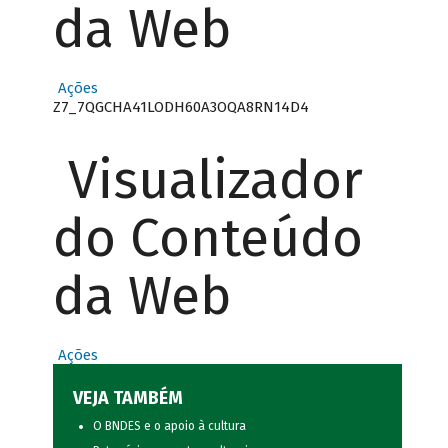
da Web
Ações
Z7_7QGCHA41LODH60A3OQA8RN14D4
Visualizador
do Conteúdo
da Web
Ações
VEJA TAMBÉM
O BNDES e o apoio à cultura