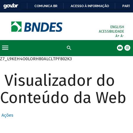
COMUNICA BR
ACESSO À INFORMAÇÃO
PARTI
ENGLISH
ACESSIBILIDADE
A+
A-
Busca
Z7_L9KEH4O0LORH80ALCLTPF802K3
Visualizador do
Conteúdo da Web
Ações