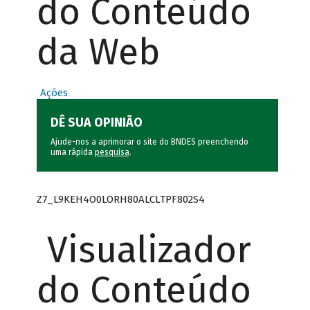
do Conteúdo
da Web
Ações
DÊ SUA OPINIÃO
Ajude-nos a aprimorar o site do BNDES preenchendo
uma rápida
pesquisa
.
Z7_L9KEH4O0LORH80ALCLTPF802S4
Visualizador
do Conteúdo