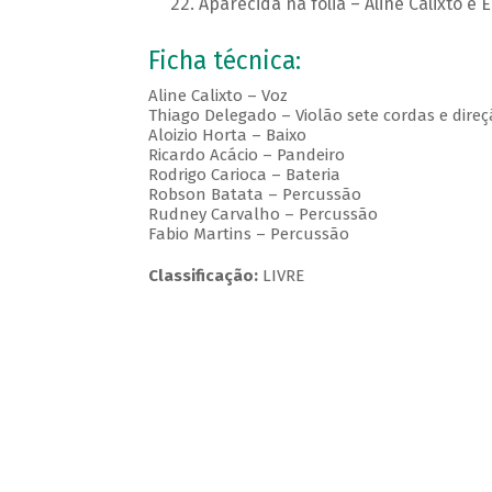
Aparecida na folia – Aline Calixto e 
Ficha técnica:
Aline Calixto – Voz
Thiago Delegado – Violão sete cordas e dire
Aloizio Horta – Baixo
Ricardo Acácio – Pandeiro
Rodrigo Carioca – Bateria
Robson Batata – Percussão
Rudney Carvalho – Percussão
Fabio Martins – Percussão
Classificação:
LIVRE