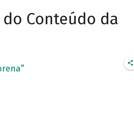
r do Conteúdo da
orena”