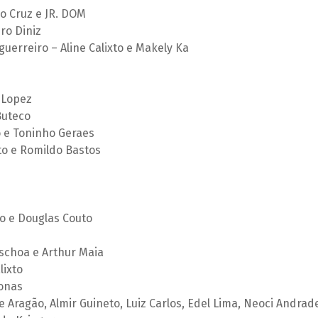
o Cruz e JR. DOM
ro Diniz
uerreiro – Aline Calixto e Makely Ka
a Lopez
 Buteco
 e Toninho Geraes
o e Romildo Bastos
o e Douglas Couto
aschoa e Arthur Maia
lixto
Jonas
ge Aragão, Almir Guineto, Luiz Carlos, Edel Lima, Neoci Andrad