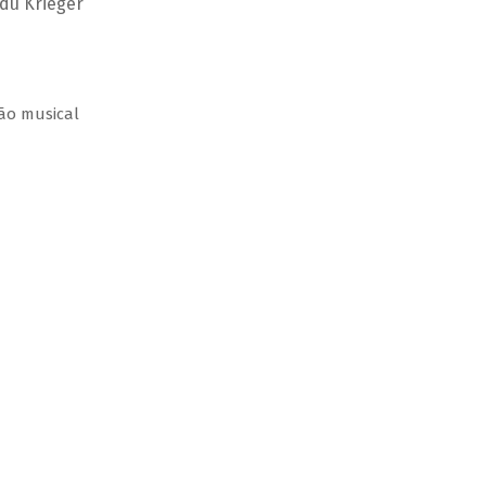
Edu Krieger
ção musical