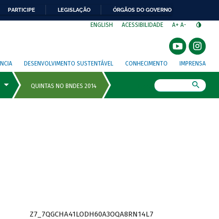
PARTICIPE
LEGISLAÇÃO
ÓRGÃOS DO GOVERNO
⁣
ENGLISH
ACESSIBILIDADE
A+
A-
NCIA
DESENVOLVIMENTO SUSTENTÁVEL
CONHECIMENTO
IMPRENSA
Busca
Z7_7QGCHA41LODH60A3OQA8RN14L7