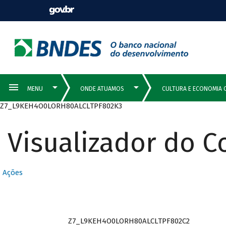
Z7_L9KEH4O0LORH80ALCLTPF802K3
Visualizador do 
Ações
Z7_L9KEH4O0LORH80ALCLTPF802C2