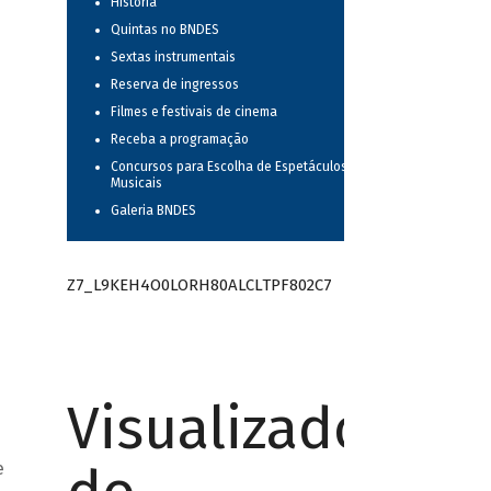
História
Quintas no BNDES
Sextas instrumentais
Reserva de ingressos
Filmes e festivais de cinema
Receba a programação
Concursos para Escolha de Espetáculos
Musicais
Galeria BNDES
Z7_L9KEH4O0LORH80ALCLTPF802C7
Visualizador
e