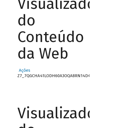
Visualizador
do
Conteúdo
da Web
Ações
Z7_7QGCHA41LODH60A3OQA8RN14D4
Visualizador