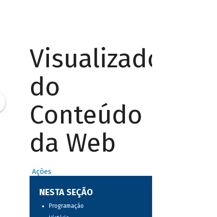
Visualizador
do
Conteúdo
da Web
Ações
NESTA SEÇÃO
Programação