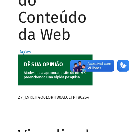
do
Conteúdo
da Web
Ações
DÊ SUA OPINIÃO
Ajude-nos a aprimorar o site do BNDES
preenchendo uma rápida
pesquisa
.
Z7_L9KEH4O0LORH80ALCLTPF802S4