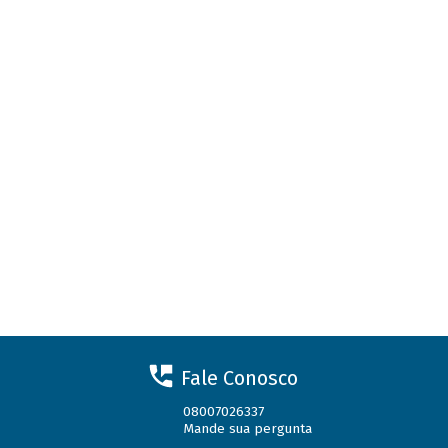
Fale Conosco
08007026337
Mande sua pergunta