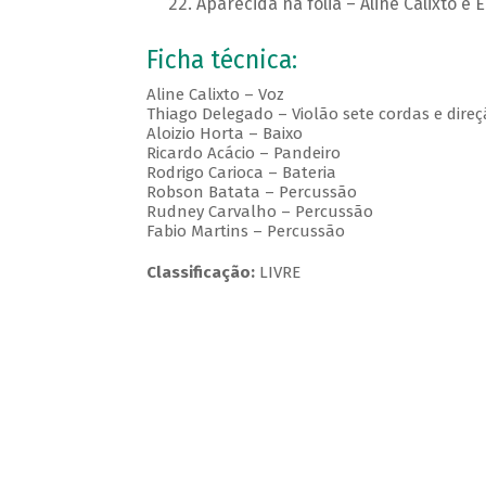
Aparecida na folia – Aline Calixto e 
Ficha técnica:
Aline Calixto – Voz
Thiago Delegado – Violão sete cordas e dire
Aloizio Horta – Baixo
Ricardo Acácio – Pandeiro
Rodrigo Carioca – Bateria
Robson Batata – Percussão
Rudney Carvalho – Percussão
Fabio Martins – Percussão
Classificação:
LIVRE