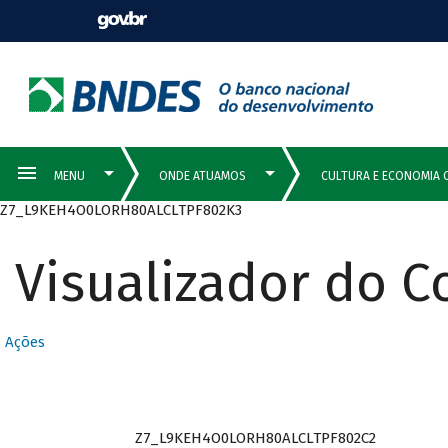
Z7_L9KEH4O0LORH80ALCLTPF802K3
Visualizador do 
Ações
Z7_L9KEH4O0LORH80ALCLTPF802C2