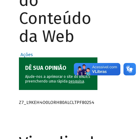
do
Conteúdo
da Web
Ações
DÊ SUA OPINIÃO
Ajude-nos a aprimorar o site do BNDES
preenchendo uma rápida
pesquisa
.
Z7_L9KEH4O0LORH80ALCLTPF802S4