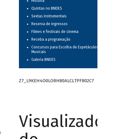
História
Quintas no BNDES
Sextas instrumentais
Reserva de ingressos
Filmes e festivais de cinema
Receba a programação
Concursos para Escolha de Espetáculos
Musicais
Galeria BNDES
Z7_L9KEH4O0LORH80ALCLTPF802C7
Visualizador
e