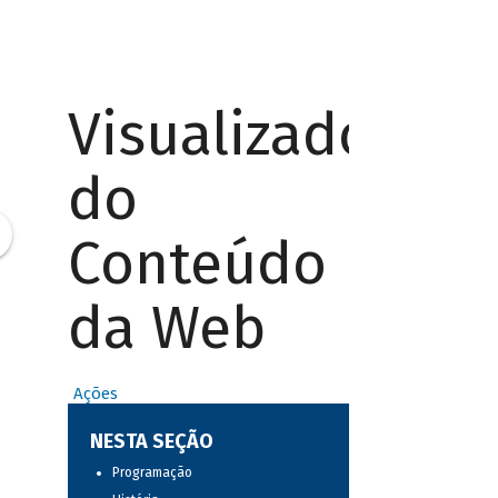
Visualizador
do
Conteúdo
da Web
Ações
NESTA SEÇÃO
Programação