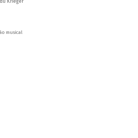
Edu Krieger
ção musical