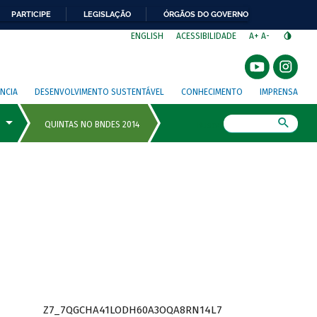
PARTICIPE
LEGISLAÇÃO
ÓRGÃOS DO GOVERNO
⁣
ENGLISH
ACESSIBILIDADE
A+
A-
NCIA
DESENVOLVIMENTO SUSTENTÁVEL
CONHECIMENTO
IMPRENSA
Busca
Z7_7QGCHA41LODH60A3OQA8RN14L7