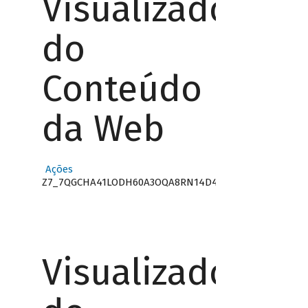
Visualizador
do
Conteúdo
da Web
Ações
Z7_7QGCHA41LODH60A3OQA8RN14D4
Visualizador