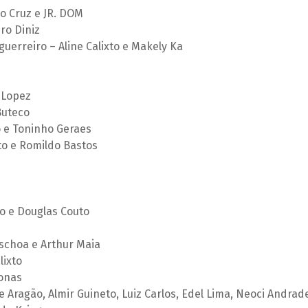
o Cruz e JR. DOM
ro Diniz
uerreiro – Aline Calixto e Makely Ka
a Lopez
 Buteco
 e Toninho Geraes
o e Romildo Bastos
o e Douglas Couto
aschoa e Arthur Maia
lixto
Jonas
ge Aragão, Almir Guineto, Luiz Carlos, Edel Lima, Neoci Andrad