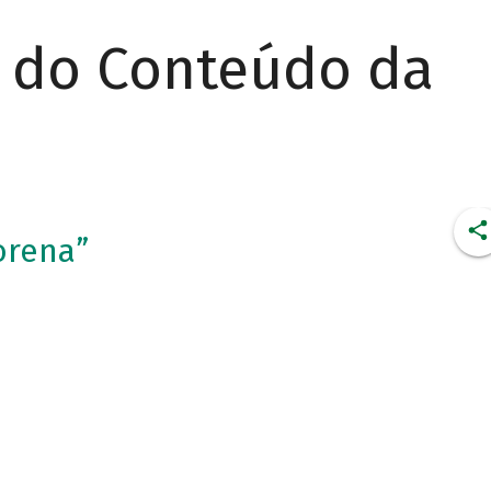
r do Conteúdo da
orena”