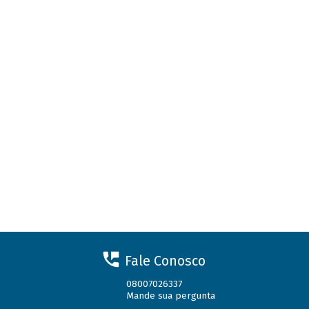
Fale Conosco
08007026337
Mande sua pergunta