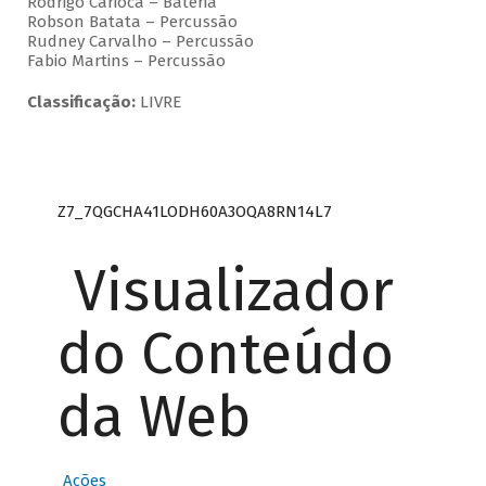
Rodrigo Carioca – Bateria
Robson Batata – Percussão
Rudney Carvalho – Percussão
Fabio Martins – Percussão
Classificação:
LIVRE
Z7_7QGCHA41LODH60A3OQA8RN14L7
Visualizador
do Conteúdo
da Web
Ações