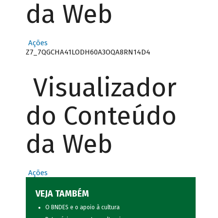
da Web
Ações
Z7_7QGCHA41LODH60A3OQA8RN14D4
Visualizador
do Conteúdo
da Web
Ações
VEJA TAMBÉM
O BNDES e o apoio à cultura