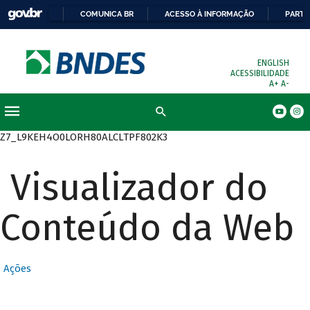
COMUNICA BR
ACESSO À INFORMAÇÃO
PARTI
ENGLISH
ACESSIBILIDADE
A+
A-
Busca
Z7_L9KEH4O0LORH80ALCLTPF802K3
Visualizador do
Conteúdo da Web
Ações