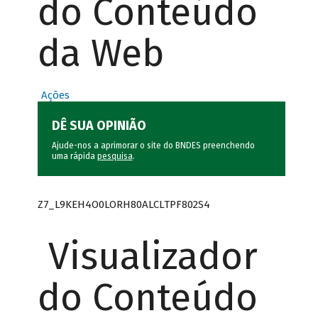
do Conteúdo
da Web
Ações
DÊ SUA OPINIÃO
Ajude-nos a aprimorar o site do BNDES preenchendo
uma rápida
pesquisa
.
Z7_L9KEH4O0LORH80ALCLTPF802S4
Visualizador
do Conteúdo