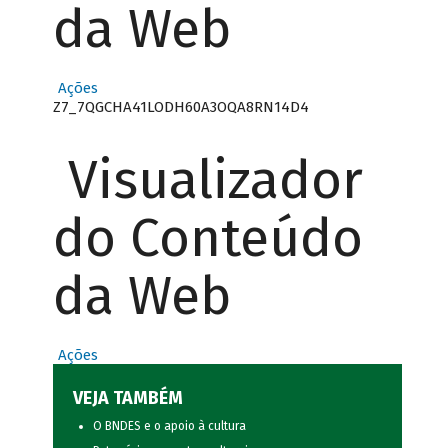
da Web
Ações
Z7_7QGCHA41LODH60A3OQA8RN14D4
Visualizador
do Conteúdo
da Web
Ações
VEJA TAMBÉM
O BNDES e o apoio à cultura