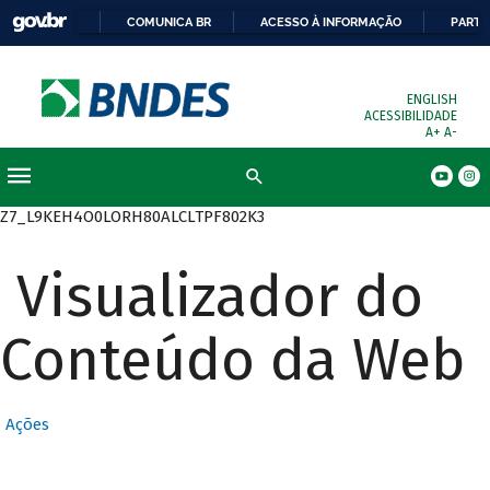
COMUNICA BR
ACESSO À INFORMAÇÃO
PARTI
ENGLISH
ACESSIBILIDADE
A+
A-
Busca
Z7_L9KEH4O0LORH80ALCLTPF802K3
Visualizador do
Conteúdo da Web
Ações