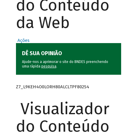
do Conteúdo
da Web
Ações
DÊ SUA OPINIÃO
Ajude-nos a aprimorar o site do BNDES preenchendo
uma rápida
pesquisa
.
Z7_L9KEH4O0LORH80ALCLTPF802S4
Visualizador
do Conteúdo