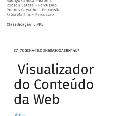
Rodrigo Carioca – Bateria
Robson Batata – Percussão
Rudney Carvalho – Percussão
Fabio Martins – Percussão
Classificação:
LIVRE
Z7_7QGCHA41LODH60A3OQA8RN14L7
Visualizador
do Conteúdo
da Web
Ações