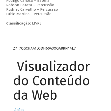
Rodrigo Carioca – Bateria
Robson Batata – Percussão
Rudney Carvalho – Percussão
Fabio Martins – Percussão
Classificação:
LIVRE
Z7_7QGCHA41LODH60A3OQA8RN14L7
Visualizador
do Conteúdo
da Web
Ações