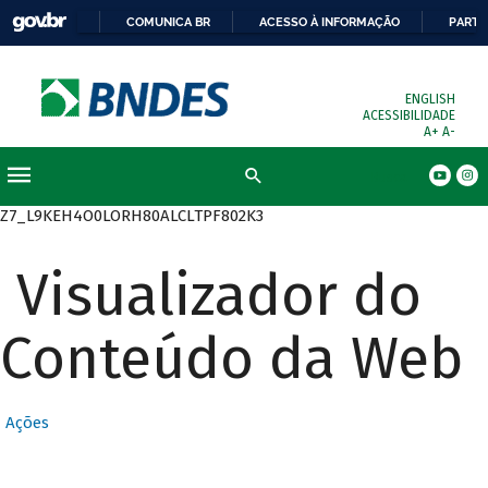
COMUNICA BR
ACESSO À INFORMAÇÃO
PARTI
ENGLISH
ACESSIBILIDADE
A+
A-
Busca
Z7_L9KEH4O0LORH80ALCLTPF802K3
Visualizador do
Conteúdo da Web
Ações