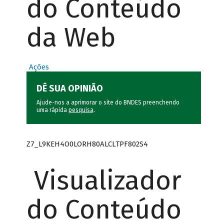
do Conteúdo
da Web
Ações
DÊ SUA OPINIÃO
Ajude-nos a aprimorar o site do BNDES preenchendo
uma rápida
pesquisa
.
Z7_L9KEH4O0LORH80ALCLTPF802S4
Visualizador
do Conteúdo