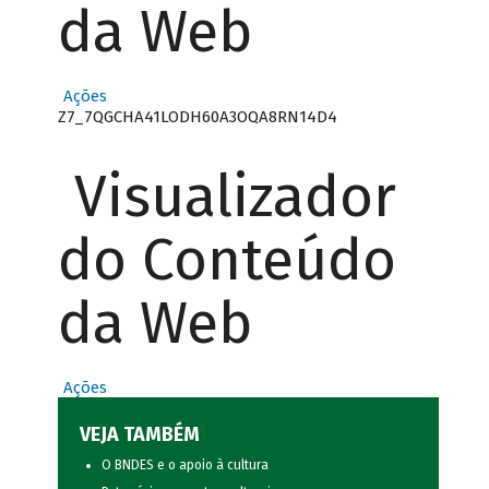
da Web
Ações
Z7_7QGCHA41LODH60A3OQA8RN14D4
Visualizador
do Conteúdo
da Web
Ações
VEJA TAMBÉM
O BNDES e o apoio à cultura