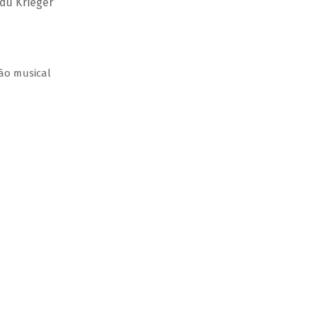
Edu Krieger
ção musical