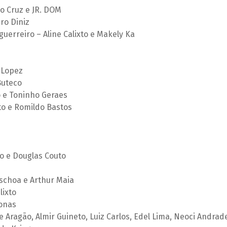
o Cruz e JR. DOM
ro Diniz
uerreiro – Aline Calixto e Makely Ka
a Lopez
 Buteco
 e Toninho Geraes
o e Romildo Bastos
o e Douglas Couto
aschoa e Arthur Maia
lixto
Jonas
ge Aragão, Almir Guineto, Luiz Carlos, Edel Lima, Neoci Andrad