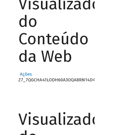
Visualizador
do
Conteúdo
da Web
Ações
Z7_7QGCHA41LODH60A3OQA8RN14D4
Visualizador