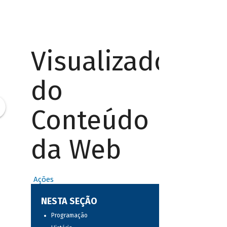
Visualizador
do
Conteúdo
da Web
Ações
NESTA SEÇÃO
Programação