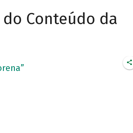
r do Conteúdo da
orena”