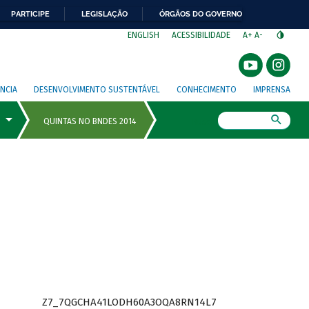
PARTICIPE
LEGISLAÇÃO
ÓRGÃOS DO GOVERNO
⁣
ENGLISH
ACESSIBILIDADE
A+
A-
NCIA
DESENVOLVIMENTO SUSTENTÁVEL
CONHECIMENTO
IMPRENSA
Busca
Z7_7QGCHA41LODH60A3OQA8RN14L7