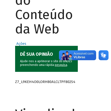
do
Conteúdo
da Web
Ações
DÊ SUA OPINIÃO
Ajude-nos a aprimorar o site do BNDES
preenchendo uma rápida
pesquisa
.
Z7_L9KEH4O0LORH80ALCLTPF802S4