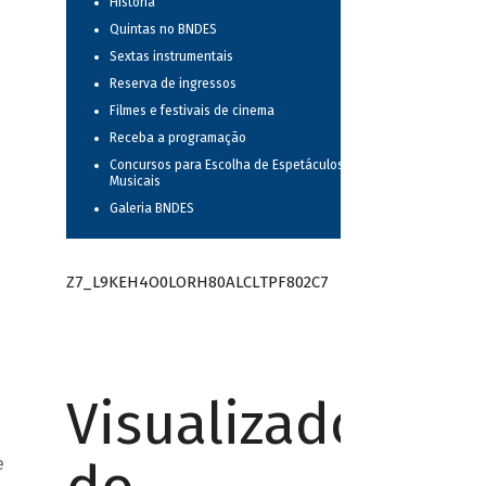
História
Quintas no BNDES
Sextas instrumentais
Reserva de ingressos
Filmes e festivais de cinema
Receba a programação
Concursos para Escolha de Espetáculos
Musicais
Galeria BNDES
Z7_L9KEH4O0LORH80ALCLTPF802C7
Visualizador
e