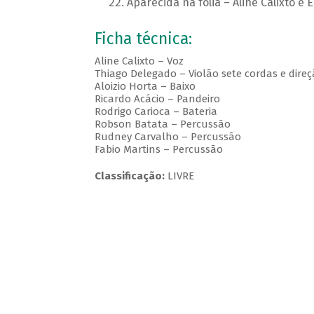
Aparecida na folia – Aline Calixto e 
Ficha técnica:
Aline Calixto – Voz
Thiago Delegado – Violão sete cordas e dire
Aloizio Horta – Baixo
Ricardo Acácio – Pandeiro
Rodrigo Carioca – Bateria
Robson Batata – Percussão
Rudney Carvalho – Percussão
Fabio Martins – Percussão
Classificação:
LIVRE