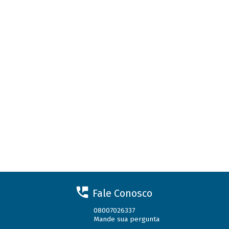
Fale Conosco
08007026337
Mande sua pergunta