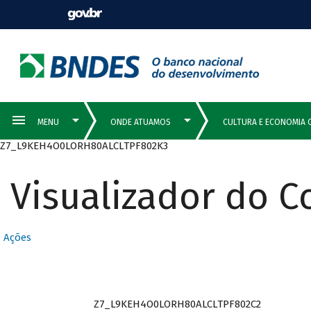
Z7_L9KEH4O0LORH80ALCLTPF802K3
Visualizador do 
Ações
Z7_L9KEH4O0LORH80ALCLTPF802C2