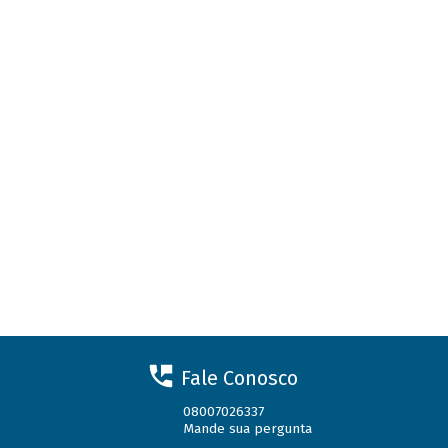
Fale Conosco
08007026337
Mande sua pergunta