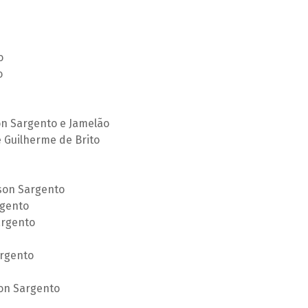
o
o
on Sargento e Jamelão
 Guilherme de Brito
son Sargento
rgento
argento
rgento
on Sargento