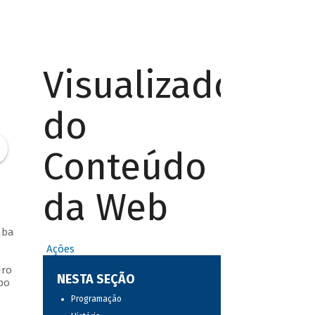
Visualizador
do
Conteúdo
da Web
mba
Ações
dro
NESTA SEÇÃO
po
Programação