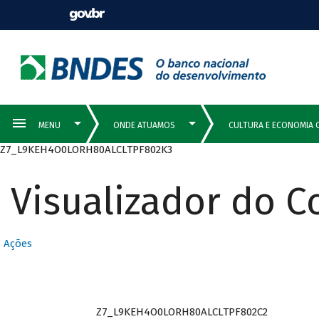
Z7_L9KEH4O0LORH80ALCLTPF802K3
Visualizador do 
Ações
Z7_L9KEH4O0LORH80ALCLTPF802C2