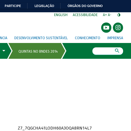
PARTICIPE
LEGISLAÇÃO
ÓRGÃOS DO GOVERNO
⁣
ENGLISH
ACESSIBILIDADE
A+
A-
NCIA
DESENVOLVIMENTO SUSTENTÁVEL
CONHECIMENTO
IMPRENSA
Busca
Z7_7QGCHA41LODH60A3OQA8RN14L7