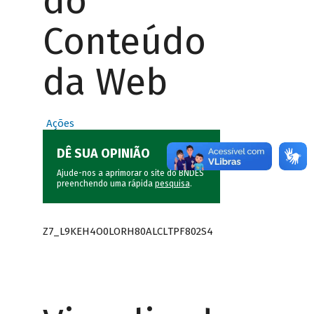
do
Conteúdo
da Web
Ações
DÊ SUA OPINIÃO
Ajude-nos a aprimorar o site do BNDES
preenchendo uma rápida
pesquisa
.
Z7_L9KEH4O0LORH80ALCLTPF802S4