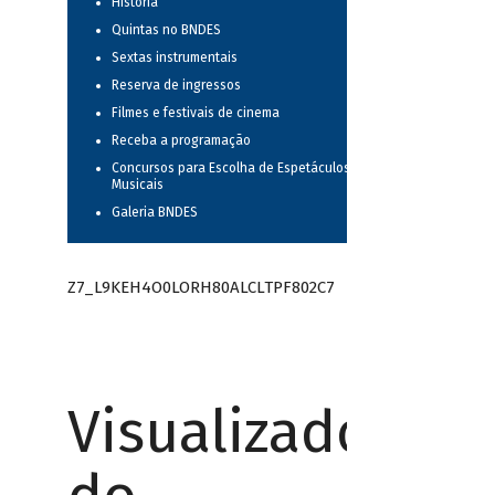
História
Quintas no BNDES
Sextas instrumentais
Reserva de ingressos
Filmes e festivais de cinema
Receba a programação
Concursos para Escolha de Espetáculos
Musicais
Galeria BNDES
Z7_L9KEH4O0LORH80ALCLTPF802C7
Visualizador