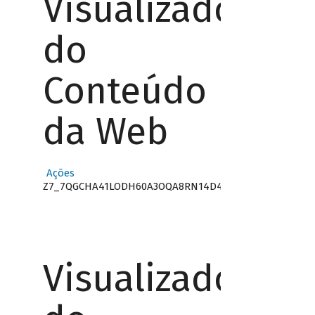
Visualizador
do
Conteúdo
da Web
Ações
Z7_7QGCHA41LODH60A3OQA8RN14D4
Visualizador