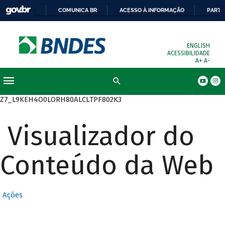
COMUNICA BR
ACESSO À INFORMAÇÃO
PARTI
ENGLISH
ACESSIBILIDADE
A+
A-
Busca
Z7_L9KEH4O0LORH80ALCLTPF802K3
Visualizador do
Conteúdo da Web
Ações