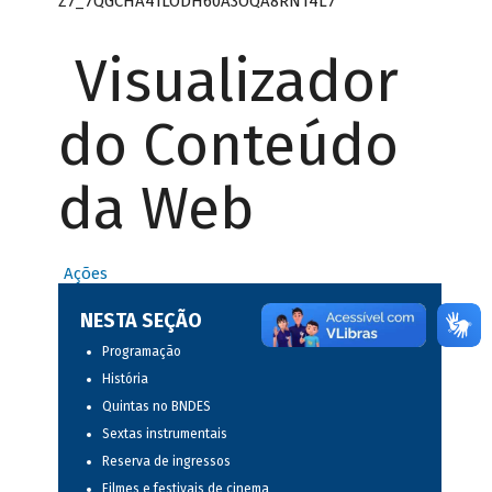
Z7_7QGCHA41LODH60A3OQA8RN14L7
Visualizador
do Conteúdo
da Web
Ações
NESTA SEÇÃO
Programação
História
Quintas no BNDES
Sextas instrumentais
Reserva de ingressos
Filmes e festivais de cinema