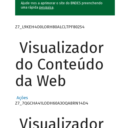
Ajude-nos a aprimorar o site do BNDES preenchendo
uma rápida
pesquisa
.
Z7_L9KEH4O0LORH80ALCLTPF802S4
Visualizador
do Conteúdo
da Web
Ações
Z7_7QGCHA41LODH60A3OQA8RN14D4
Visualizador