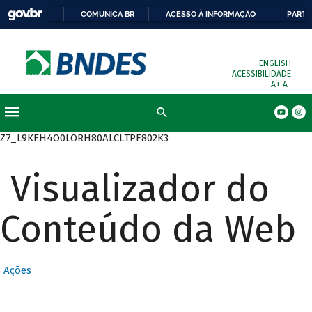
COMUNICA BR
ACESSO À INFORMAÇÃO
PARTI
ENGLISH
ACESSIBILIDADE
A+
A-
Busca
Z7_L9KEH4O0LORH80ALCLTPF802K3
Visualizador do
Conteúdo da Web
Ações