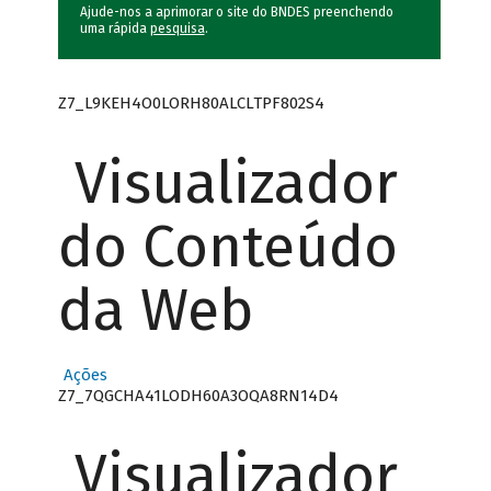
Ajude-nos a aprimorar o site do BNDES preenchendo
uma rápida
pesquisa
.
Z7_L9KEH4O0LORH80ALCLTPF802S4
Visualizador
do Conteúdo
da Web
Ações
Z7_7QGCHA41LODH60A3OQA8RN14D4
Visualizador