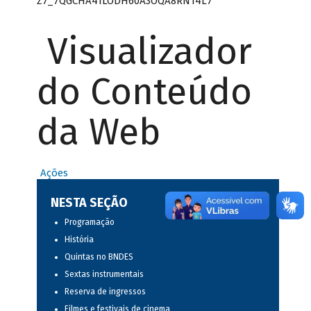
Z7_7QGCHA41LODH60A3OQA8RN14L7
Visualizador
do Conteúdo
da Web
Ações
NESTA SEÇÃO
Programação
História
Quintas no BNDES
Sextas instrumentais
Reserva de ingressos
Filmes e festivais de cinema