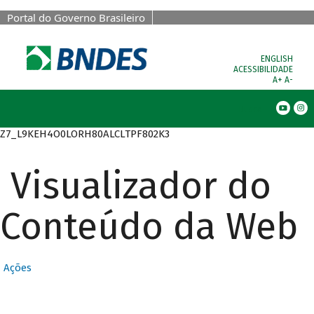
Portal do Governo Brasileiro
ENGLISH
ACESSIBILIDADE
A+
A-
Busca
Z7_L9KEH4O0LORH80ALCLTPF802K3
Visualizador do
Conteúdo da Web
Ações