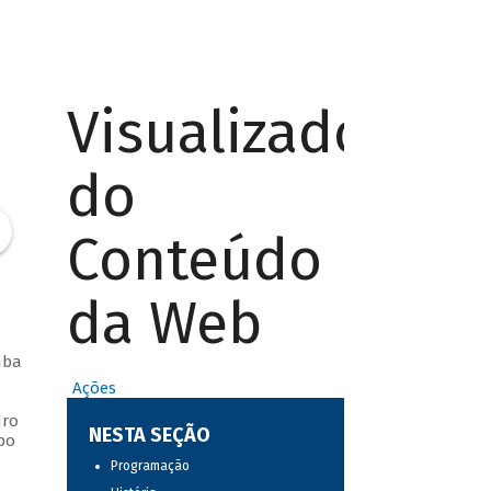
Visualizador
do
Conteúdo
da Web
mba
Ações
dro
NESTA SEÇÃO
po
Programação