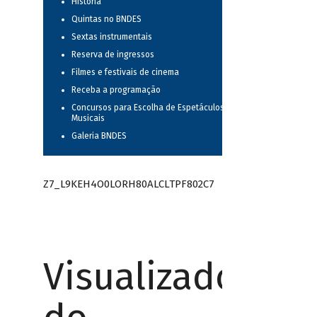
História
Quintas no BNDES
Sextas instrumentais
Reserva de ingressos
Filmes e festivais de cinema
Receba a programação
Concursos para Escolha de Espetáculos
Musicais
Galeria BNDES
Z7_L9KEH4O0LORH80ALCLTPF802C7
Visualizador