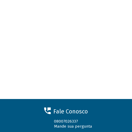
Fale Conosco
08007026337
Mande sua pergunta