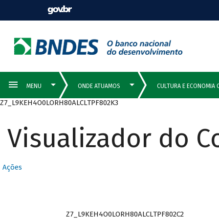
Z7_L9KEH4O0LORH80ALCLTPF802K3
Visualizador do 
Ações
Z7_L9KEH4O0LORH80ALCLTPF802C2