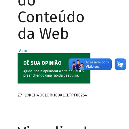
do
Conteúdo
da Web
Ações
DÊ SUA OPINIÃO
Ajude-nos a aprimorar o site do BNDES
preenchendo uma rápida
pesquisa
.
Z7_L9KEH4O0LORH80ALCLTPF802S4