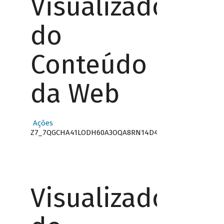
Visualizador
do
Conteúdo
da Web
Ações
Z7_7QGCHA41LODH60A3OQA8RN14D4
Visualizador