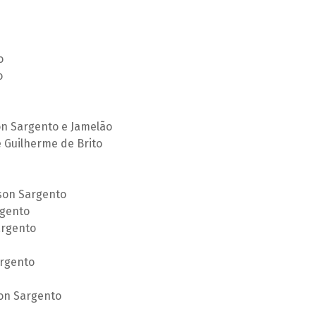
o
o
on Sargento e Jamelão
 Guilherme de Brito
son Sargento
rgento
argento
rgento
on Sargento