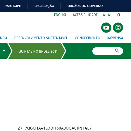
PARTICIPE
LEGISLAÇÃO
ÓRGÃOS DO GOVERNO
⁣
ENGLISH
ACESSIBILIDADE
A+
A-
NCIA
DESENVOLVIMENTO SUSTENTÁVEL
CONHECIMENTO
IMPRENSA
Busca
Z7_7QGCHA41LODH60A3OQA8RN14L7