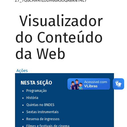
Z7_7QGCHA41LODH60A3OQA8RN14L7
Visualizador
do Conteúdo
da Web
Ações
NESTA SEÇÃO
Programação
História
Quintas no BNDES
Sextas instrumentais
Reserva de ingressos
Filmes e festivais de cinema