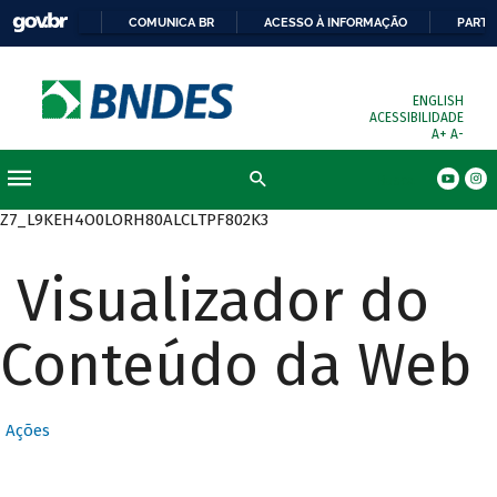
COMUNICA BR
ACESSO À INFORMAÇÃO
PARTI
ENGLISH
ACESSIBILIDADE
A+
A-
Busca
Z7_L9KEH4O0LORH80ALCLTPF802K3
Visualizador do
Conteúdo da Web
Ações