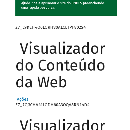
Ajude-nos a aprimorar o site do BNDES preenchendo
uma rápida
pesquisa
.
Z7_L9KEH4O0LORH80ALCLTPF802S4
Visualizador
do Conteúdo
da Web
Ações
Z7_7QGCHA41LODH60A3OQA8RN14D4
Visualizador