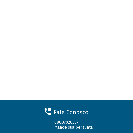
Fale Conosco
08007026337
Mande sua pergunta