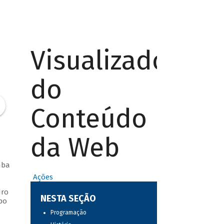
Visualizador
do
Conteúdo
da Web
mba
Ações
dro
NESTA SEÇÃO
po
Programação