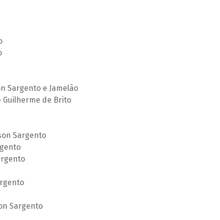
o
o
on Sargento e Jamelão
 Guilherme de Brito
son Sargento
rgento
argento
rgento
on Sargento