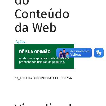
do
Conteúdo
da Web
Ações
DÊ SUA OPINIÃO
Ajude-nos a aprimorar o site do BNDES
preenchendo uma rápida
pesquisa
.
Z7_L9KEH4O0LORH80ALCLTPF802S4