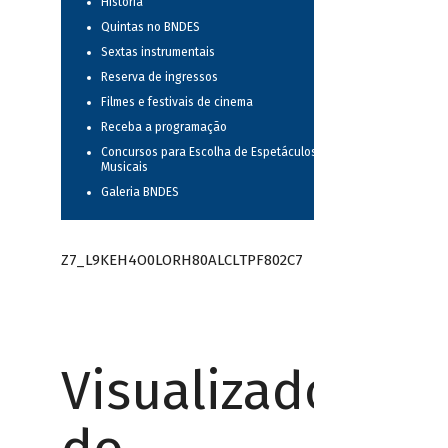
História
Quintas no BNDES
Sextas instrumentais
Reserva de ingressos
Filmes e festivais de cinema
Receba a programação
Concursos para Escolha de Espetáculos
Musicais
Galeria BNDES
Z7_L9KEH4O0LORH80ALCLTPF802C7
Visualizador