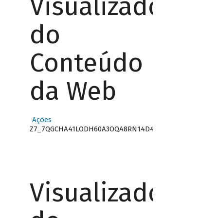
Visualizador
do
Conteúdo
da Web
Ações
Z7_7QGCHA41LODH60A3OQA8RN14D4
Visualizador