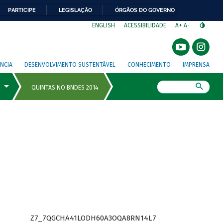
PARTICIPE
LEGISLAÇÃO
ÓRGÃOS DO GOVERNO
⁣
ENGLISH
ACESSIBILIDADE
A+
A-
NCIA
DESENVOLVIMENTO SUSTENTÁVEL
CONHECIMENTO
IMPRENSA
Busca
Z7_7QGCHA41LODH60A3OQA8RN14L7