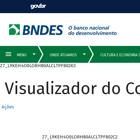
Z7_L9KEH4O0LORH80ALCLTPF802K3
Visualizador do 
Ações
Z7_L9KEH4O0LORH80ALCLTPF802C2