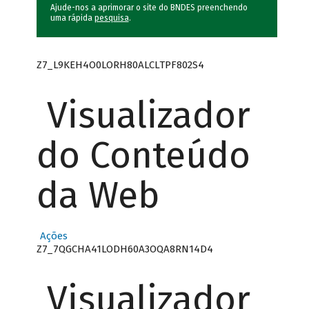
Ajude-nos a aprimorar o site do BNDES preenchendo
uma rápida
pesquisa
.
Z7_L9KEH4O0LORH80ALCLTPF802S4
Visualizador
do Conteúdo
da Web
Ações
Z7_7QGCHA41LODH60A3OQA8RN14D4
Visualizador