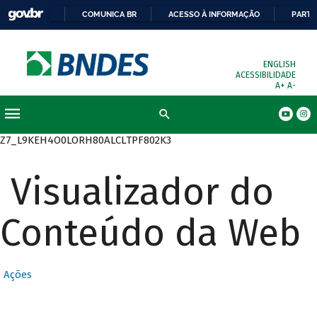
COMUNICA BR
ACESSO À INFORMAÇÃO
PARTI
ENGLISH
ACESSIBILIDADE
A+
A-
Busca
Z7_L9KEH4O0LORH80ALCLTPF802K3
Visualizador do
Conteúdo da Web
Ações