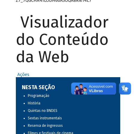
Z7_7QGCHA41LODH60A3OQA8RN14L7
Visualizador
do Conteúdo
da Web
Ações
NESTA SEÇÃO
Programação
História
Quintas no BNDES
Sextas instrumentais
Reserva de ingressos
Filmes e festivais de cinema