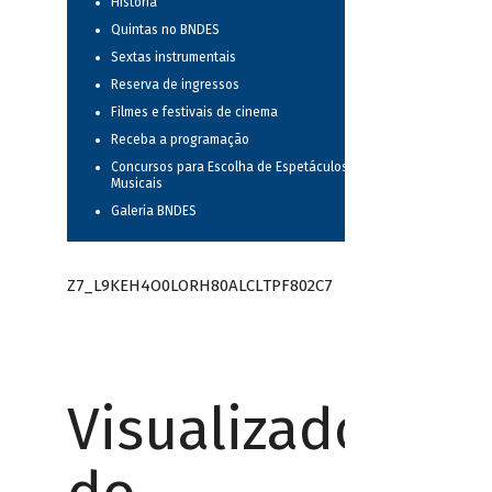
História
Quintas no BNDES
Sextas instrumentais
Reserva de ingressos
Filmes e festivais de cinema
Receba a programação
Concursos para Escolha de Espetáculos
Musicais
Galeria BNDES
Z7_L9KEH4O0LORH80ALCLTPF802C7
Visualizador