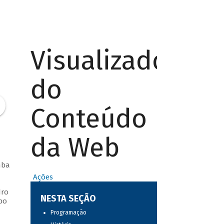
Visualizador
do
Conteúdo
da Web
mba
Ações
dro
NESTA SEÇÃO
po
Programação