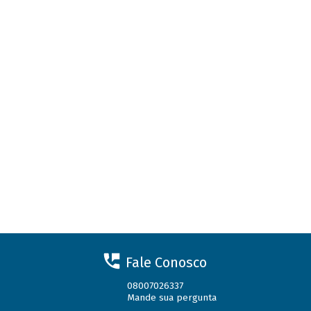
Fale Conosco
08007026337
Mande sua pergunta