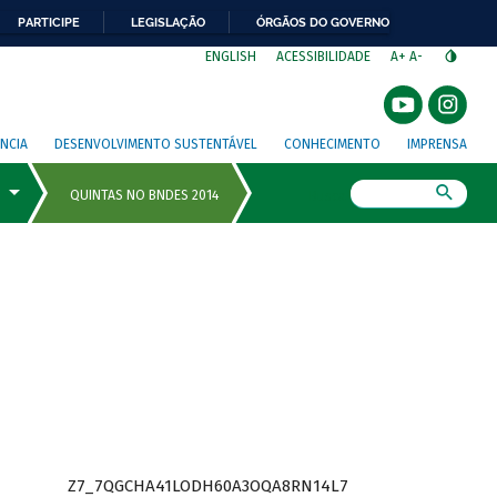
PARTICIPE
LEGISLAÇÃO
ÓRGÃOS DO GOVERNO
⁣
ENGLISH
ACESSIBILIDADE
A+
A-
NCIA
DESENVOLVIMENTO SUSTENTÁVEL
CONHECIMENTO
IMPRENSA
Busca
Z7_7QGCHA41LODH60A3OQA8RN14L7