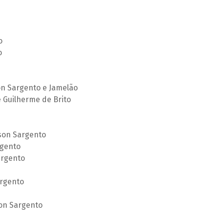
o
o
on Sargento e Jamelão
 Guilherme de Brito
son Sargento
rgento
argento
rgento
on Sargento