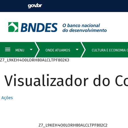
Z7_L9KEH4O0LORH80ALCLTPF802K3
Visualizador do 
Ações
Z7_L9KEH4O0LORH80ALCLTPF802C2