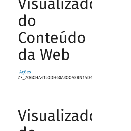
Visualizador
do
Conteúdo
da Web
Ações
Z7_7QGCHA41LODH60A3OQA8RN14D4
Visualizador