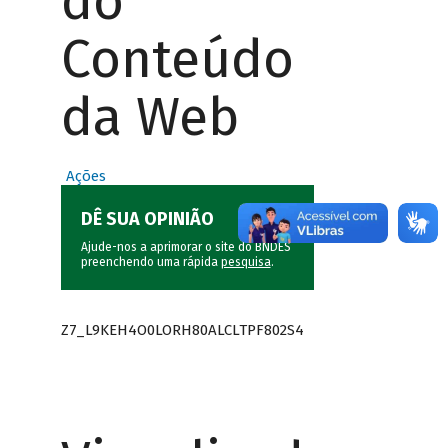
do
Conteúdo
da Web
Ações
DÊ SUA OPINIÃO
Ajude-nos a aprimorar o site do BNDES
preenchendo uma rápida
pesquisa
.
Z7_L9KEH4O0LORH80ALCLTPF802S4