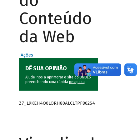
do
Conteúdo
da Web
Ações
DÊ SUA OPINIÃO
Ajude-nos a aprimorar o site do BNDES
preenchendo uma rápida
pesquisa
.
Z7_L9KEH4O0LORH80ALCLTPF802S4