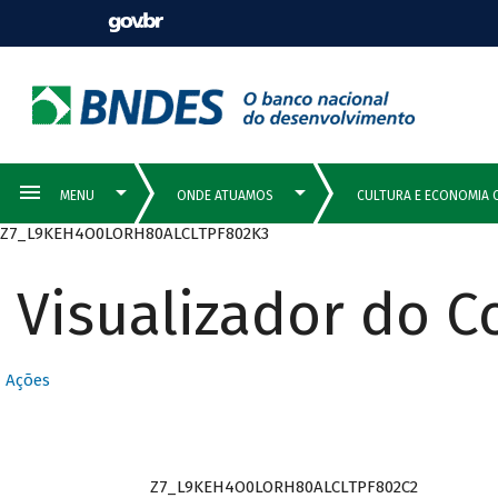
Z7_L9KEH4O0LORH80ALCLTPF802K3
Visualizador do 
Ações
Z7_L9KEH4O0LORH80ALCLTPF802C2