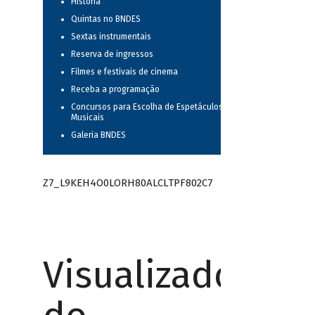
História
Quintas no BNDES
Sextas instrumentais
Reserva de ingressos
Filmes e festivais de cinema
Receba a programação
Concursos para Escolha de Espetáculos
Musicais
Galeria BNDES
Z7_L9KEH4O0LORH80ALCLTPF802C7
Visualizador