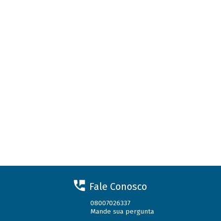
Fale Conosco
08007026337
Mande sua pergunta