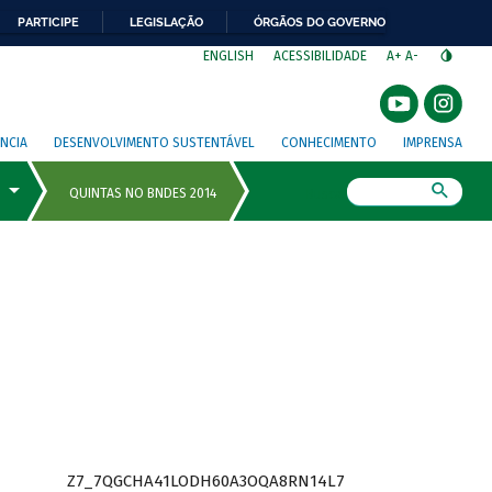
PARTICIPE
LEGISLAÇÃO
ÓRGÃOS DO GOVERNO
⁣
ENGLISH
ACESSIBILIDADE
A+
A-
NCIA
DESENVOLVIMENTO SUSTENTÁVEL
CONHECIMENTO
IMPRENSA
Busca
Z7_7QGCHA41LODH60A3OQA8RN14L7