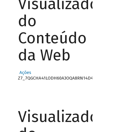
Visualizador
do
Conteúdo
da Web
Ações
Z7_7QGCHA41LODH60A3OQA8RN14D4
Visualizador