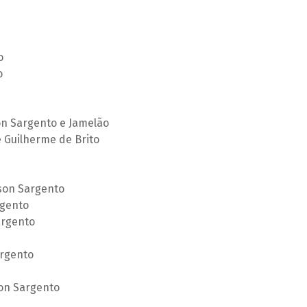
o
o
on Sargento e Jamelão
 Guilherme de Brito
son Sargento
rgento
argento
rgento
on Sargento