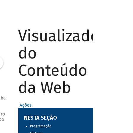
Visualizador
do
Conteúdo
da Web
mba
Ações
dro
NESTA SEÇÃO
po
Programação