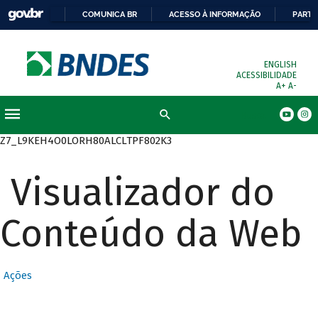
COMUNICA BR
ACESSO À INFORMAÇÃO
PARTI
ENGLISH
ACESSIBILIDADE
A+
A-
Busca
Z7_L9KEH4O0LORH80ALCLTPF802K3
Visualizador do
Conteúdo da Web
Ações