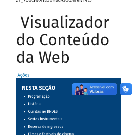
Z7_7QGCHA41LODH60A3OQA8RN14L7
Visualizador
do Conteúdo
da Web
Ações
NESTA SEÇÃO
Programação
História
Quintas no BNDES
Sextas instrumentais
Reserva de ingressos
Filmes e festivais de cinema