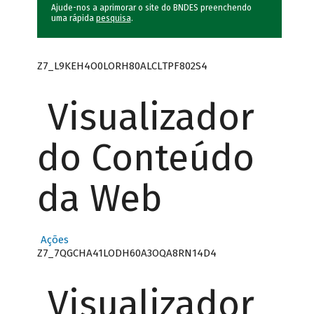
Ajude-nos a aprimorar o site do BNDES preenchendo
uma rápida
pesquisa
.
Z7_L9KEH4O0LORH80ALCLTPF802S4
Visualizador
do Conteúdo
da Web
Ações
Z7_7QGCHA41LODH60A3OQA8RN14D4
Visualizador