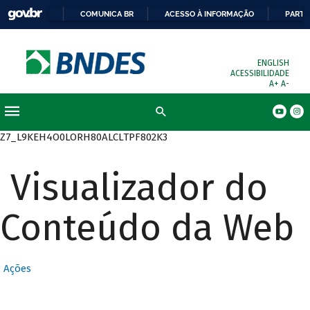
COMUNICA BR
ACESSO À INFORMAÇÃO
PARTI
ENGLISH
ACESSIBILIDADE
A+
A-
Busca
Z7_L9KEH4O0LORH80ALCLTPF802K3
Visualizador do
Conteúdo da Web
Ações