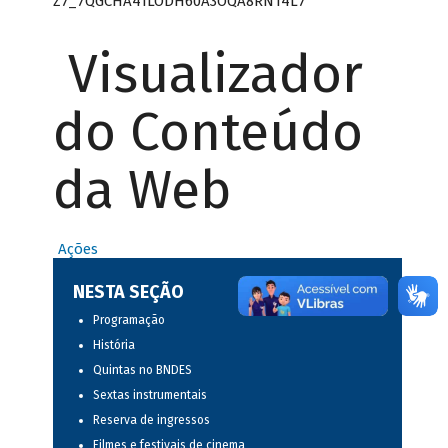
Z7_7QGCHA41LODH60A3OQA8RN14L7
Visualizador
do Conteúdo
da Web
Ações
NESTA SEÇÃO
Programação
História
Quintas no BNDES
Sextas instrumentais
Reserva de ingressos
Filmes e festivais de cinema