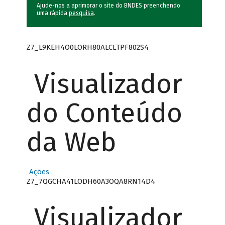
Ajude-nos a aprimorar o site do BNDES preenchendo
uma rápida
pesquisa
.
Z7_L9KEH4O0LORH80ALCLTPF802S4
Visualizador
do Conteúdo
da Web
Ações
Z7_7QGCHA41LODH60A3OQA8RN14D4
Visualizador