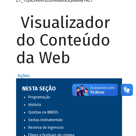
Z7_7QGCHA41LODH60A3OQA8RN14L7
Visualizador
do Conteúdo
da Web
Ações
NESTA SEÇÃO
Programação
História
Quintas no BNDES
Sextas instrumentais
Reserva de ingressos
Filmes e festivais de cinema