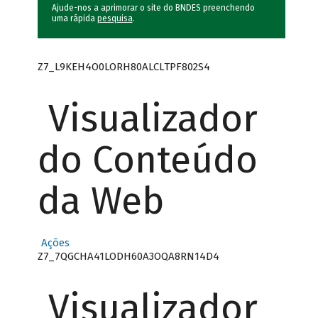
Ajude-nos a aprimorar o site do BNDES preenchendo
uma rápida
pesquisa
.
Z7_L9KEH4O0LORH80ALCLTPF802S4
Visualizador
do Conteúdo
da Web
Ações
Z7_7QGCHA41LODH60A3OQA8RN14D4
Visualizador