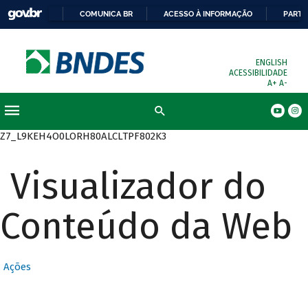
COMUNICA BR
ACESSO À INFORMAÇÃO
PARTI
ENGLISH
ACESSIBILIDADE
A+
A-
Busca
Z7_L9KEH4O0LORH80ALCLTPF802K3
Visualizador do
Conteúdo da Web
Ações