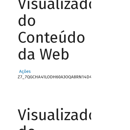
Visualizador
do
Conteúdo
da Web
Ações
Z7_7QGCHA41LODH60A3OQA8RN14D4
Visualizador