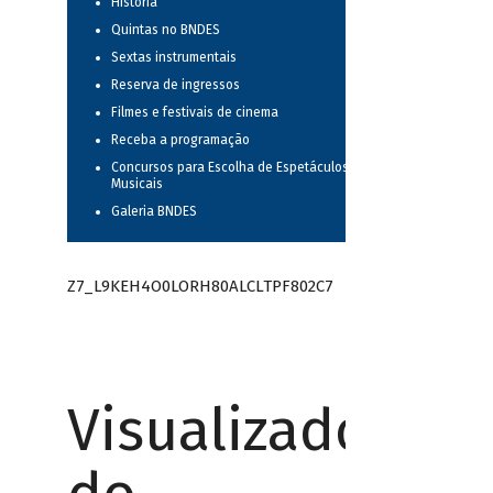
História
Quintas no BNDES
Sextas instrumentais
Reserva de ingressos
Filmes e festivais de cinema
Receba a programação
Concursos para Escolha de Espetáculos
Musicais
Galeria BNDES
Z7_L9KEH4O0LORH80ALCLTPF802C7
Visualizador