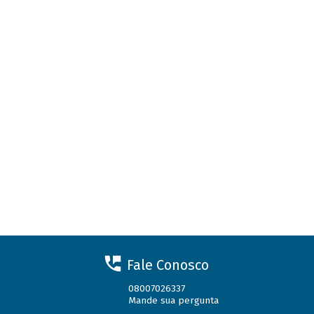
Fale Conosco
08007026337
Mande sua pergunta