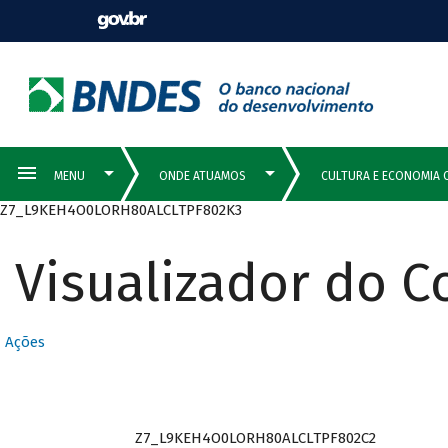
Z7_L9KEH4O0LORH80ALCLTPF802K3
Visualizador do 
Ações
Z7_L9KEH4O0LORH80ALCLTPF802C2