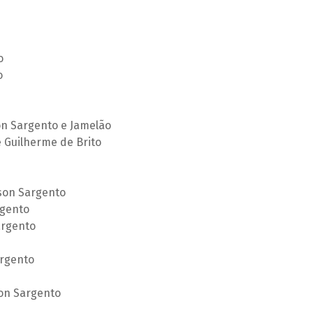
o
o
on Sargento e Jamelão
 Guilherme de Brito
son Sargento
rgento
argento
rgento
on Sargento