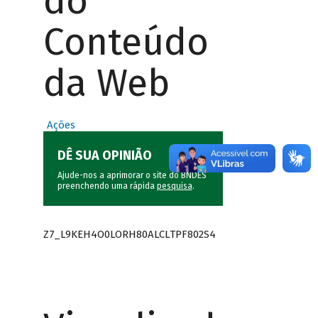
do
Conteúdo
da Web
Ações
DÊ SUA OPINIÃO
Ajude-nos a aprimorar o site do BNDES
preenchendo uma rápida
pesquisa
.
Z7_L9KEH4O0LORH80ALCLTPF802S4