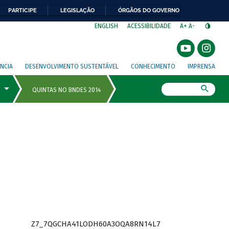
PARTICIPE
LEGISLAÇÃO
ÓRGÃOS DO GOVERNO
⁣
ENGLISH
ACESSIBILIDADE
A+
A-
NCIA
DESENVOLVIMENTO SUSTENTÁVEL
CONHECIMENTO
IMPRENSA
Busca
Z7_7QGCHA41LODH60A3OQA8RN14L7