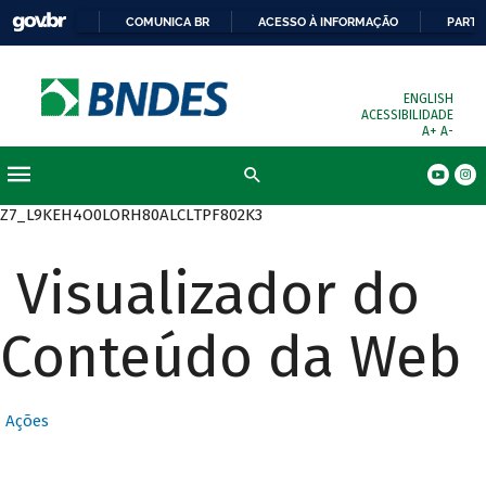
COMUNICA BR
ACESSO À INFORMAÇÃO
PARTI
ENGLISH
ACESSIBILIDADE
A+
A-
Busca
Z7_L9KEH4O0LORH80ALCLTPF802K3
Visualizador do
Conteúdo da Web
Ações