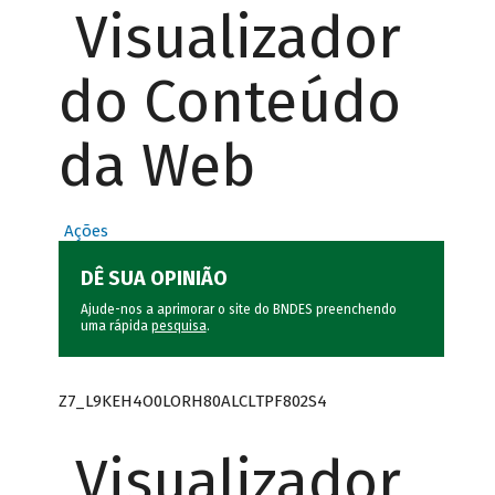
Visualizador
do Conteúdo
da Web
Ações
DÊ SUA OPINIÃO
Ajude-nos a aprimorar o site do BNDES preenchendo
uma rápida
pesquisa
.
Z7_L9KEH4O0LORH80ALCLTPF802S4
Visualizador