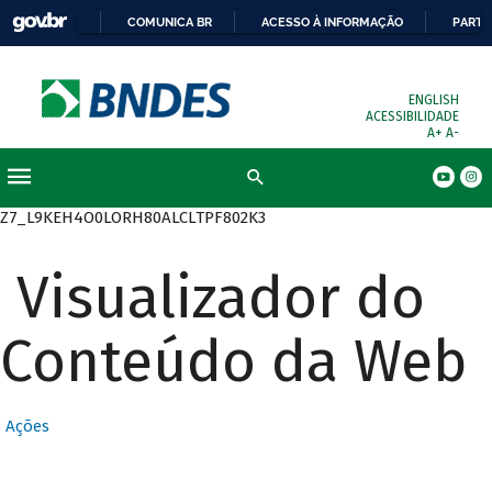
COMUNICA BR
ACESSO À INFORMAÇÃO
PARTI
ENGLISH
ACESSIBILIDADE
A+
A-
Busca
Z7_L9KEH4O0LORH80ALCLTPF802K3
Visualizador do
Conteúdo da Web
Ações