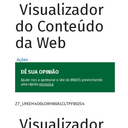
Visualizador
do Conteúdo
da Web
Ações
DÊ SUA OPINIÃO
Ajude-nos a aprimorar o site do BNDES preenchendo
uma rápida
pesquisa
.
Z7_L9KEH4O0LORH80ALCLTPF802S4
Visualizador