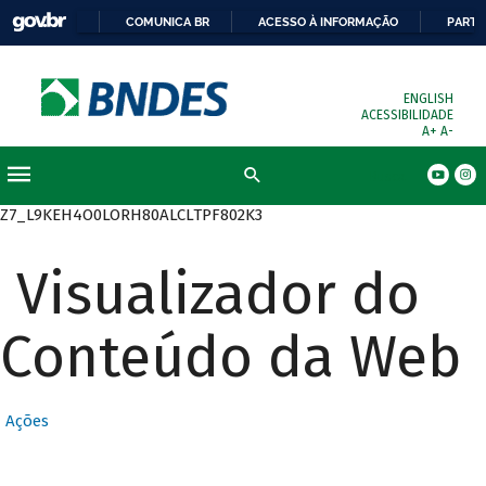
COMUNICA BR
ACESSO À INFORMAÇÃO
PARTI
ENGLISH
ACESSIBILIDADE
A+
A-
Busca
Z7_L9KEH4O0LORH80ALCLTPF802K3
Visualizador do
Conteúdo da Web
Ações