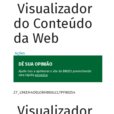
Visualizador
do Conteúdo
da Web
Ações
DÊ SUA OPINIÃO
Ajude-nos a aprimorar o site do BNDES preenchendo
uma rápida
pesquisa
.
Z7_L9KEH4O0LORH80ALCLTPF802S4
Visualizador