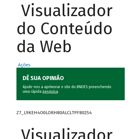
Visualizador
do Conteúdo
da Web
Ações
DÊ SUA OPINIÃO
Ajude-nos a aprimorar o site do BNDES preenchendo
uma rápida
pesquisa
.
Z7_L9KEH4O0LORH80ALCLTPF802S4
Visualizador