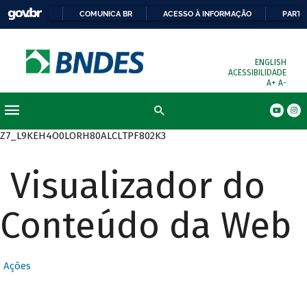
COMUNICA BR
ACESSO À INFORMAÇÃO
PARTI
ENGLISH
ACESSIBILIDADE
A+
A-
Busca
Z7_L9KEH4O0LORH80ALCLTPF802K3
Visualizador do
Conteúdo da Web
Ações