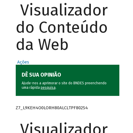
Visualizador
do Conteúdo
da Web
Ações
DÊ SUA OPINIÃO
Ajude-nos a aprimorar o site do BNDES preenchendo
uma rápida
pesquisa
.
Z7_L9KEH4O0LORH80ALCLTPF802S4
Visualizador