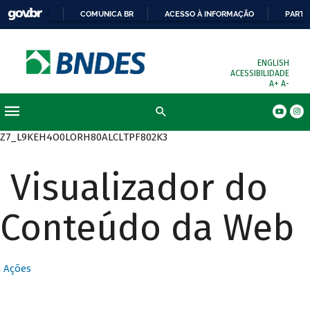
COMUNICA BR
ACESSO À INFORMAÇÃO
PARTI
ENGLISH
ACESSIBILIDADE
A+
A-
Busca
Z7_L9KEH4O0LORH80ALCLTPF802K3
Visualizador do
Conteúdo da Web
Ações