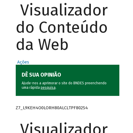
Visualizador
do Conteúdo
da Web
Ações
DÊ SUA OPINIÃO
Ajude-nos a aprimorar o site do BNDES preenchendo
uma rápida
pesquisa
.
Z7_L9KEH4O0LORH80ALCLTPF802S4
Visualizador