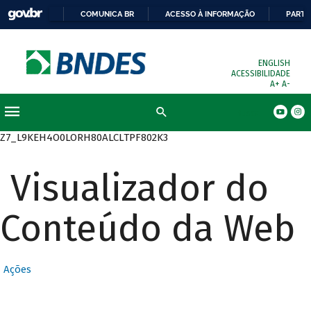
COMUNICA BR
ACESSO À INFORMAÇÃO
PARTI
ENGLISH
ACESSIBILIDADE
A+
A-
Busca
Z7_L9KEH4O0LORH80ALCLTPF802K3
Visualizador do
Conteúdo da Web
Ações