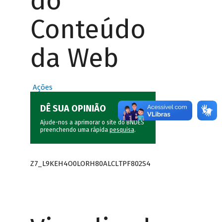
do
Conteúdo
da Web
Ações
DÊ SUA OPINIÃO
Ajude-nos a aprimorar o site do BNDES
preenchendo uma rápida
pesquisa
.
Z7_L9KEH4O0LORH80ALCLTPF802S4