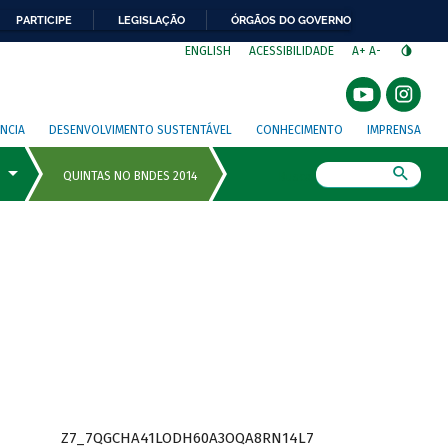
PARTICIPE
LEGISLAÇÃO
ÓRGÃOS DO GOVERNO
⁣
ENGLISH
ACESSIBILIDADE
A+
A-
NCIA
DESENVOLVIMENTO SUSTENTÁVEL
CONHECIMENTO
IMPRENSA
Busca
Z7_7QGCHA41LODH60A3OQA8RN14L7