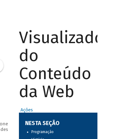
Visualizador
do
Conteúdo
da Web
Ações
NESTA SEÇÃO
vone
ndes
Programação