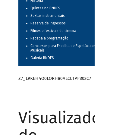
História
Quintas no BNDES
Sextas instrumentais
Reserva de ingressos
Filmes e festivais de cinema
Receba a programação
Concursos para Escolha de Espetáculos
Musicais
Galeria BNDES
Z7_L9KEH4O0LORH80ALCLTPF802C7
Visualizador