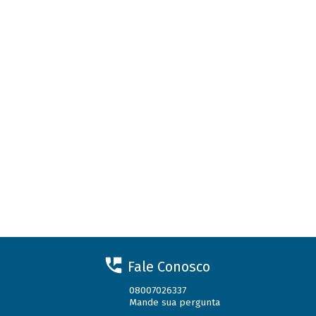
Fale Conosco
08007026337
Mande sua pergunta