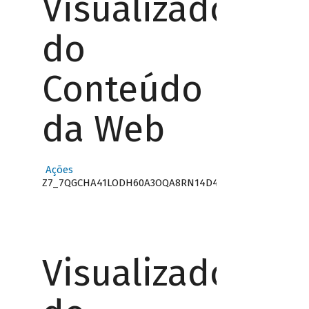
Visualizador
do
Conteúdo
da Web
Ações
Z7_7QGCHA41LODH60A3OQA8RN14D4
Visualizador