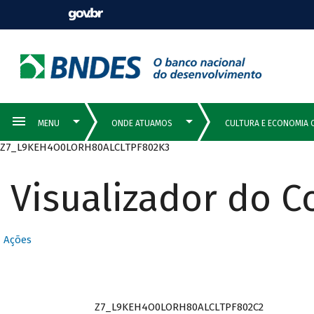
Z7_L9KEH4O0LORH80ALCLTPF802K3
Visualizador do 
Ações
Z7_L9KEH4O0LORH80ALCLTPF802C2