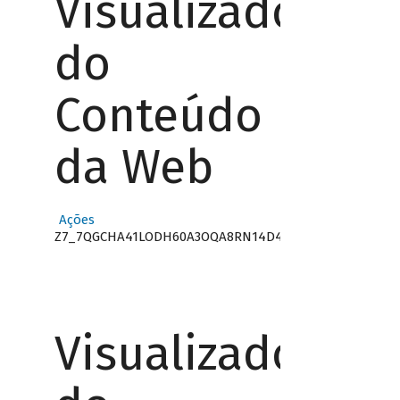
Visualizador
do
Conteúdo
da Web
Ações
Z7_7QGCHA41LODH60A3OQA8RN14D4
Visualizador