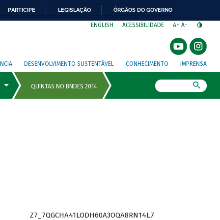
PARTICIPE
LEGISLAÇÃO
ÓRGÃOS DO GOVERNO
⁣
ENGLISH
ACESSIBILIDADE
A+
A-
NCIA
DESENVOLVIMENTO SUSTENTÁVEL
CONHECIMENTO
IMPRENSA
Busca
Z7_7QGCHA41LODH60A3OQA8RN14L7