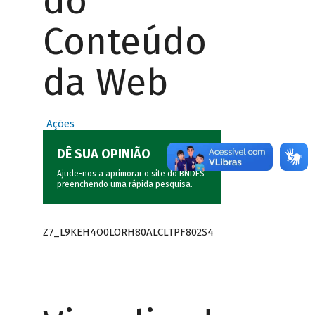
do
Conteúdo
da Web
Ações
DÊ SUA OPINIÃO
Ajude-nos a aprimorar o site do BNDES
preenchendo uma rápida
pesquisa
.
Z7_L9KEH4O0LORH80ALCLTPF802S4