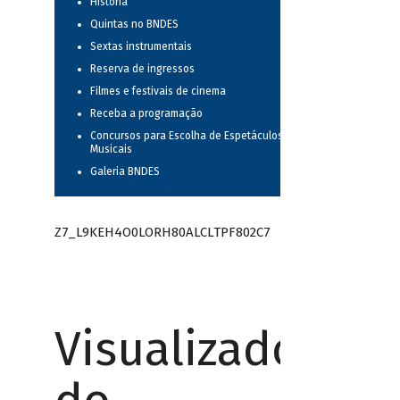
História
Quintas no BNDES
Sextas instrumentais
Reserva de ingressos
Filmes e festivais de cinema
Receba a programação
Concursos para Escolha de Espetáculos
Musicais
Galeria BNDES
Z7_L9KEH4O0LORH80ALCLTPF802C7
Visualizador