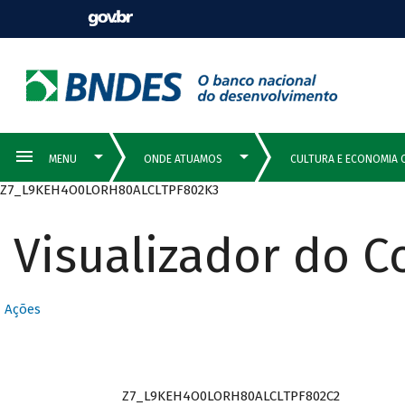
Z7_L9KEH4O0LORH80ALCLTPF802K3
Visualizador do 
Ações
Z7_L9KEH4O0LORH80ALCLTPF802C2