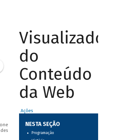
Visualizador
do
Conteúdo
da Web
Ações
NESTA SEÇÃO
vone
ndes
Programação