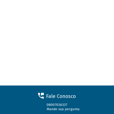
Fale Conosco
08007026337
Mande sua pergunta