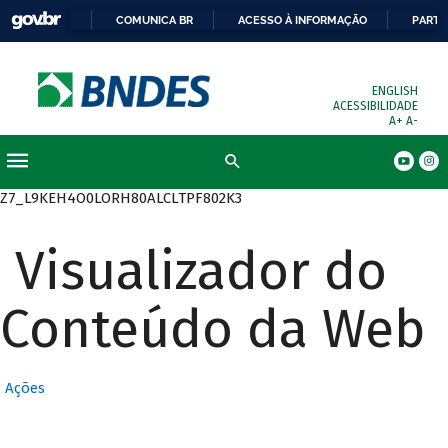
COMUNICA BR
ACESSO À INFORMAÇÃO
PARTI
ENGLISH
ACESSIBILIDADE
A+
A-
Busca
Z7_L9KEH4O0LORH80ALCLTPF802K3
Visualizador do
Conteúdo da Web
Ações