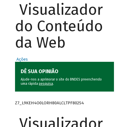
Visualizador
do Conteúdo
da Web
Ações
DÊ SUA OPINIÃO
Ajude-nos a aprimorar o site do BNDES preenchendo
uma rápida
pesquisa
.
Z7_L9KEH4O0LORH80ALCLTPF802S4
Visualizador