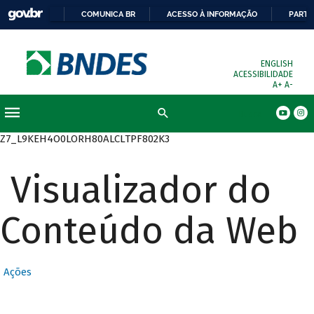
COMUNICA BR
ACESSO À INFORMAÇÃO
PARTI
ENGLISH
ACESSIBILIDADE
A+
A-
Busca
Z7_L9KEH4O0LORH80ALCLTPF802K3
Visualizador do
Conteúdo da Web
Ações