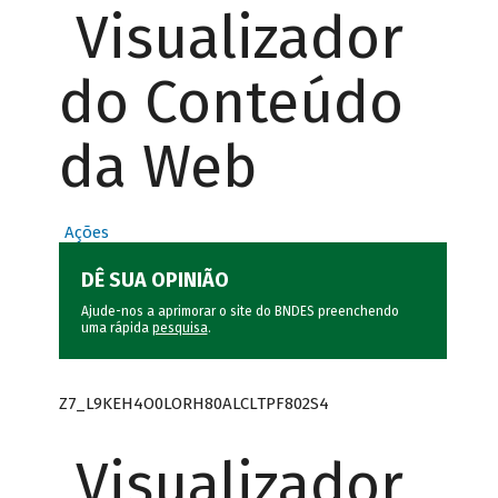
Visualizador
do Conteúdo
da Web
Ações
DÊ SUA OPINIÃO
Ajude-nos a aprimorar o site do BNDES preenchendo
uma rápida
pesquisa
.
Z7_L9KEH4O0LORH80ALCLTPF802S4
Visualizador