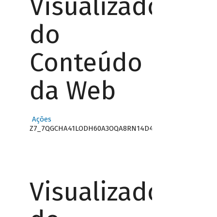
Visualizador
do
Conteúdo
da Web
Ações
Z7_7QGCHA41LODH60A3OQA8RN14D4
Visualizador