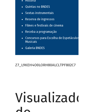
História
Quintas no BNDES
Sextas instrumentais
Reserva de ingressos
Filmes e festivais de cinema
Receba a programação
Concursos para Escolha de Espetáculos
Musicais
Galeria BNDES
Z7_L9KEH4O0LORH80ALCLTPF802C7
Visualizador