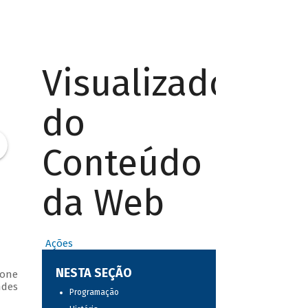
Visualizador
do
Conteúdo
da Web
Ações
NESTA SEÇÃO
vone
ndes
Programação