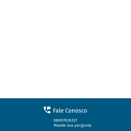
Fale Conosco
08007026337
Mande sua pergunta