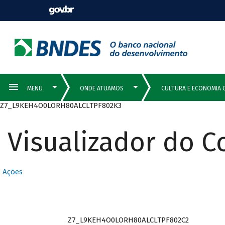
Z7_L9KEH4O0LORH80ALCLTPF802K3
Visualizador do 
Ações
Z7_L9KEH4O0LORH80ALCLTPF802C2