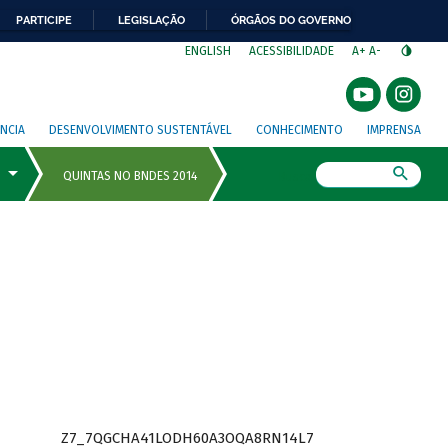
PARTICIPE
LEGISLAÇÃO
ÓRGÃOS DO GOVERNO
⁣
ENGLISH
ACESSIBILIDADE
A+
A-
NCIA
DESENVOLVIMENTO SUSTENTÁVEL
CONHECIMENTO
IMPRENSA
Busca
Z7_7QGCHA41LODH60A3OQA8RN14L7