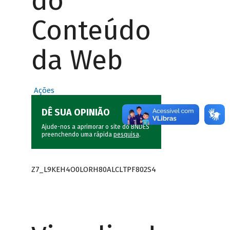
do
Conteúdo
da Web
Ações
DÊ SUA OPINIÃO
Ajude-nos a aprimorar o site do BNDES
preenchendo uma rápida
pesquisa
.
Z7_L9KEH4O0LORH80ALCLTPF802S4