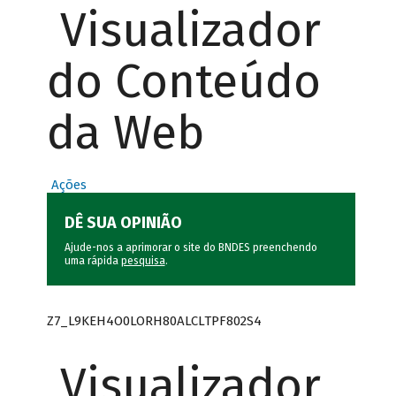
Visualizador
do Conteúdo
da Web
Ações
DÊ SUA OPINIÃO
Ajude-nos a aprimorar o site do BNDES preenchendo
uma rápida
pesquisa
.
Z7_L9KEH4O0LORH80ALCLTPF802S4
Visualizador