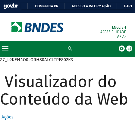
COMUNICA BR
ACESSO À INFORMAÇÃO
PARTI
ENGLISH
ACESSIBILIDADE
A+
A-
Busca
Z7_L9KEH4O0LORH80ALCLTPF802K3
Visualizador do
Conteúdo da Web
Ações